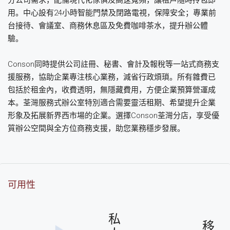
用。中心設有24小時智能門禁及閉路電視，保障安全；專業前
台接待、會議室、商務休息區及免費咖啡茶水，提升辦公體
驗。
Conson同時提供公司註冊、秘書、會計及報稅等一站式商務支
援服務，協助企業專注核心業務，減省行政煩瑣。所有雜費已
包括於租金內，收費透明，無隱藏費用，方便企業預算營運成
本。荃灣服務式辦公室特別適合需要靈活租期、希望提升企業
形象及拓展新界西市場的企業。選擇Conson荃灣分店，享受優
質辦公空間與全方位商務支援，助您業務穩步發展。
可用性
私
移