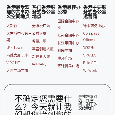
香港最受欢
热门香港服
香港最佳办
香港主要服
迎的共享办
务式办公室
公楼
务式办公室
公空间地点
地点
运营商
国际金融中心一
大新行
无限极广场
德事商务中心
期
太古城中心第三
公爵大厦
Compass
友邦金融中心
期
Offices
希慎广场
长江集团中心
LKF Tower
雷格斯
丰盛创建大厦
利园三期
港威大厦 5 座
SPACES
新世界大厦
中环广场
V POINT
Bela Offices
中环中心
环球贸易广场
太古广场二期
WeWork
不确定您需要什
寻找您喜欢
的工作空
间，剩下的
么？今天就让我
交给我们