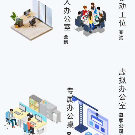
人
动
办
工
公
位
室
查
查
询
询
虚
拟
办
专
公
属
室
办
公
每
家
桌
公
司
查