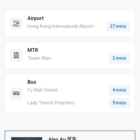
Airport
Hong Kong International AIrport -
27 mins
MTR
Tsuen Wan -
2 mins
Bus
Fu Wah Street -
4 mins
Lady Trench Polyclinic -
9 mins
Alex Au 区生