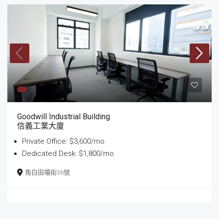
Goodwill Industrial Building
信義工業大廈
Private Office: $3,600/mo
Dedicated Desk: $1,800/mo
角白田壩街36號