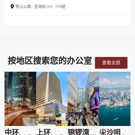
青山公路 - 荃灣段264 - 298號
按地区搜索您的办公室
查看全部
中环
上环
铜锣湾
尖沙咀