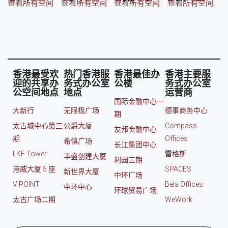
查看所有空间
查看所有空间
查看所有空间
查看所有空间
香港最受欢
热门香港服
香港最佳办
香港主要服
迎的共享办
务式办公室
公楼
务式办公室
公空间地点
地点
运营商
国际金融中心一
大新行
无限极广场
德事商务中心
期
太古城中心第三
公爵大厦
Compass
友邦金融中心
期
Offices
希慎广场
长江集团中心
LKF Tower
雷格斯
丰盛创建大厦
利园三期
港威大厦 5 座
SPACES
新世界大厦
中环广场
V POINT
Bela Offices
中环中心
环球贸易广场
太古广场二期
WeWork