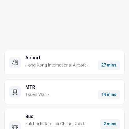
Airport
Hong Kong International AIrport -
27 mins
MTR
Tsuen Wan -
14 mins
Bus
Fuk Loi Estate Tai Chung Road -
2 mins