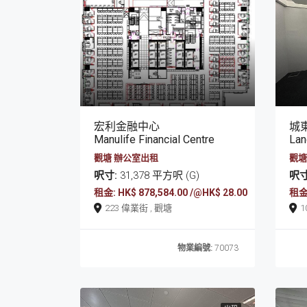
宏利金融中心
城
Manulife Financial Centre
Landm
觀塘 辦公室出租
觀塘
呎寸:
31,378 平方呎 (G)
呎寸
租金: HK$ 878,584.00 /@HK$ 28.00
租金:
223 偉業街 , 觀塘
物業編號:
70073