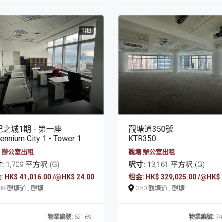
出租
之城1期 - 第一座
觀塘道350號
lennium City 1 - Tower 1
KTR350
 辦公室出租
觀塘 辦公室出租
:
1,709 平方呎 (G)
呎寸:
13,161 平方呎 (G)
 HK$ 41,016.00 /@HK$ 24.00
租金: HK$ 329,025.00 /@HK$ 
388 觀塘道 , 觀塘
350 觀塘道 , 觀塘
物業編號:
62169
物業編號:
74