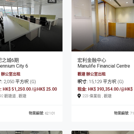
出租
紀之城6期
宏利金融中心
lennium City 6
Manulife Financial Centre
 辦公室出租
觀塘 辦公室出租
:
2,050 平方呎 (G)
呎寸:
15,129 平方呎 (G)
 HK$ 51,250.00 /@HK$ 25.00
租金: HK$ 393,354.00 /@HK$ 
392 觀塘道 , 觀塘
223 偉業街 , 觀塘
物業編號:
62101
物業編號:
71