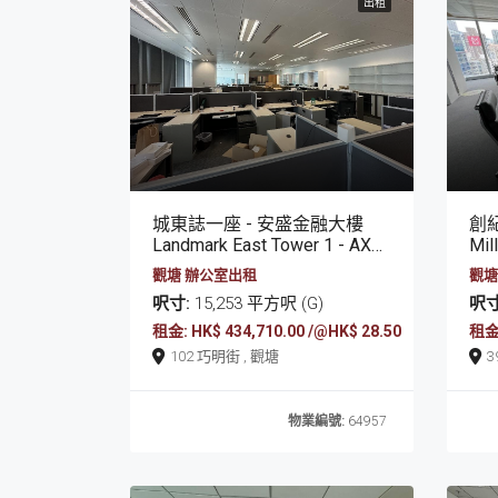
出租
城東誌一座 - 安盛金融大樓
創
Landmark East Tower 1 - AXA Tower
Mil
觀塘 辦公室出租
觀塘
呎寸:
15,253 平方呎 (G)
呎寸
租金: HK$ 434,710.00 /@HK$ 28.50
租金:
102 巧明街 , 觀塘
物業編號:
64957