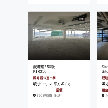
出租
觀塘道350號
Sit
KTR350
Sit
觀塘 辦公室出租
觀塘
呎寸:
13,161 平方呎 (G)
呎寸
議價
租金:
350 觀塘道 , 觀塘