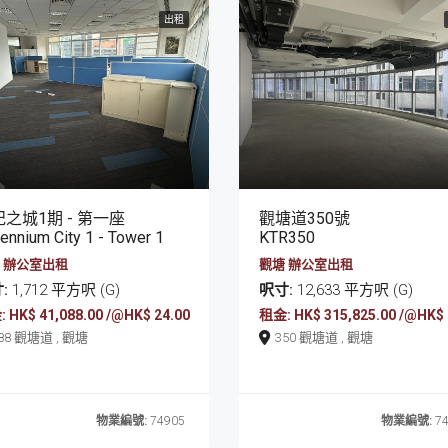
出租
之城1期 - 第一座
觀塘道350號
lennium City 1 - Tower 1
KTR350
 辦公室出租
觀塘 辦公室出租
:
1,712 平方呎 (G)
呎寸:
12,633 平方呎 (G)
 HK$ 41,088.00 /@HK$ 24.00
租金: HK$ 315,825.00 /@HK$ 
388 觀塘道 , 觀塘
350 觀塘道 , 觀塘
物業編號:
74905
物業編號:
74