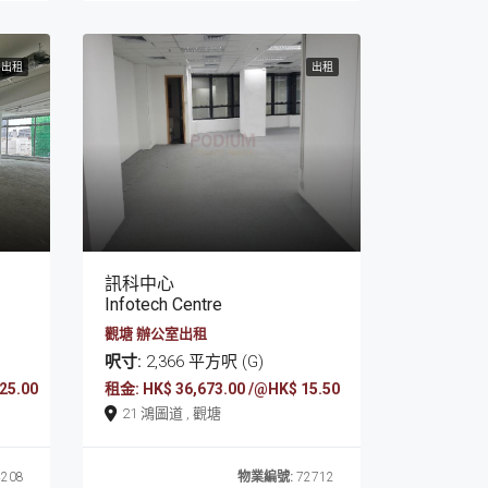
出租
出租
訊科中心
Infotech Centre
觀塘 辦公室出租
呎寸:
2,366 平方呎 (G)
25.00
租金: HK$ 36,673.00 /@HK$ 15.50
21 鴻圖道 , 觀塘
208
物業編號:
72712