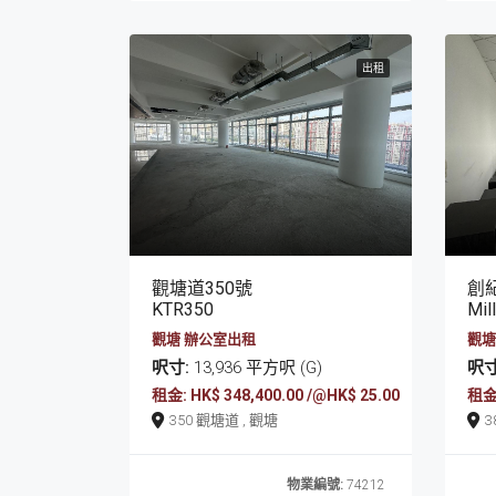
出租
觀塘道350號
創紀
KTR350
Mil
觀塘 辦公室出租
觀塘
呎寸:
13,936 平方呎 (G)
呎寸
租金: HK$ 348,400.00 /@HK$ 25.00
租金:
350 觀塘道 , 觀塘
物業編號:
74212