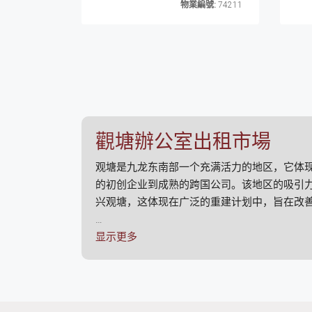
物業編號:
74211
觀塘辦公室出租市場
观塘是九龙东南部一个充满活力的地区，它体
的初创企业到成熟的跨国公司。该地区的吸引
兴观塘，这体现在广泛的重建计划中，旨在改
观塘的办公空间多种多样，既有高档的商业大
显示更多
中心的商业区相比相对较低的租金，使观塘成
此外，观塘正逐渐成为创意和创新的中心，吸
进了员工之间的交流、协作和社区意识。