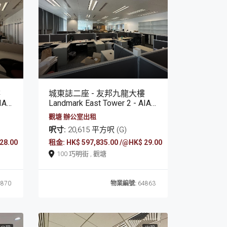
樓
城東誌二座 - 友邦九龍大樓
wer
Landmark East Tower 2 - AIA Kowloon Tower
觀塘 辦公室出租
呎寸:
20,615 平方呎 (G)
28.00
租金: HK$ 597,835.00 /@HK$ 29.00
100 巧明街 , 觀塘
870
物業編號:
64863