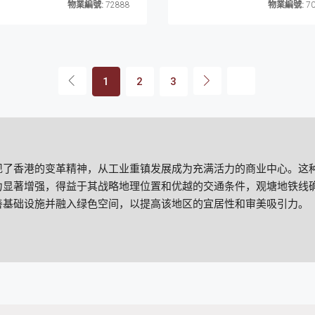
物業編號:
72888
物業編號:
70
1
2
3
现了香港的变革精神，从工业重镇发展成为充满活力的商业中心。这
力显著增强，得益于其战略地理位置和优越的交通条件，观塘地铁线
善基础设施并融入绿色空间，以提高该地区的宜居性和审美吸引力。
楼，也有更经济的服务式办公室和共享办公空间，满足了当代企业对
为寻求价值而不牺牲质量或交通便利性的公司的一个有吸引力的地方
引着各种类型的企业，尤其是科技、设计和创意行业的企业。多种行