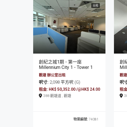
出租
創紀之城1期 - 第一座
創紀
Millennium City 1 - Tower 1
Mil
觀塘 辦公室出租
觀塘
呎寸:
2,098 平方呎 (G)
呎寸
租金: HK$ 50,352.00 /@HK$ 24.00
租金:
388 觀塘道 , 觀塘
物業編號:
74081