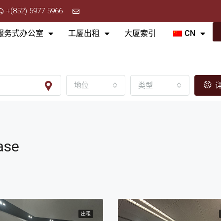
+(852) 5977 5966
服务式办公室
工厦出租
大厦索引
CN
地位
类型
详
ase
出租