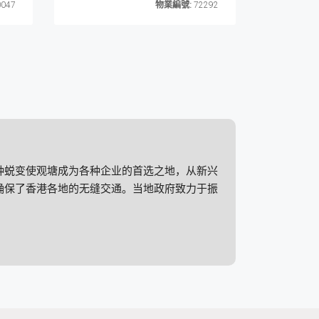
047
物業編號:
72292
种蜕变使观塘成为各种企业的首选之地，从新兴
确保了香港各地的无缝交通。当地政府致力于振
灵活性和效率的需求。这些选择，加上与香港更
。
业的融合培育了该地区充满活力的企业文化，促