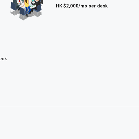
HK $2,000/mo per desk
esk