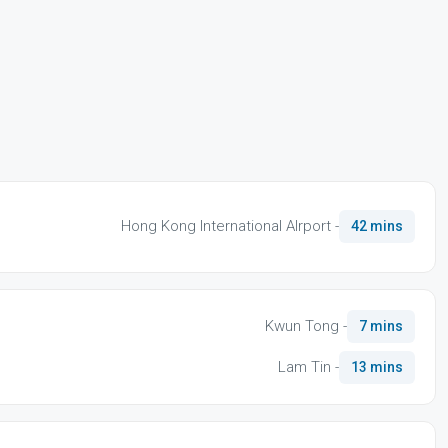
Hong Kong International AIrport -
42 mins
Kwun Tong -
7 mins
Lam Tin -
13 mins