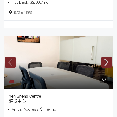
Hot Desk: $2,500/mo
觀塘道418號
Yen Sheng Centre
源成中心
Virtual Address: $118/mo