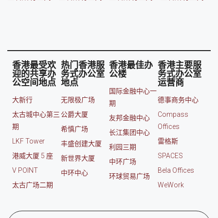
香港最受欢
热门香港服
香港最佳办
香港主要服
迎的共享办
务式办公室
公楼
务式办公室
公空间地点
地点
运营商
国际金融中心一
大新行
无限极广场
德事商务中心
期
太古城中心第三
公爵大厦
Compass
友邦金融中心
期
Offices
希慎广场
长江集团中心
LKF Tower
雷格斯
丰盛创建大厦
利园三期
港威大厦 5 座
SPACES
新世界大厦
中环广场
V POINT
Bela Offices
中环中心
环球贸易广场
太古广场二期
WeWork