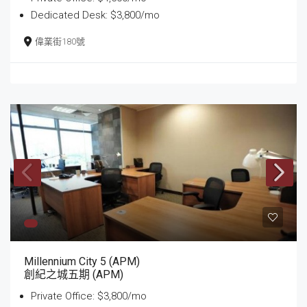
Dedicated Desk: $3,800/mo
偉業街180號
Millennium City 5 (APM)
創紀之城五期 (APM)
Private Office: $3,800/mo