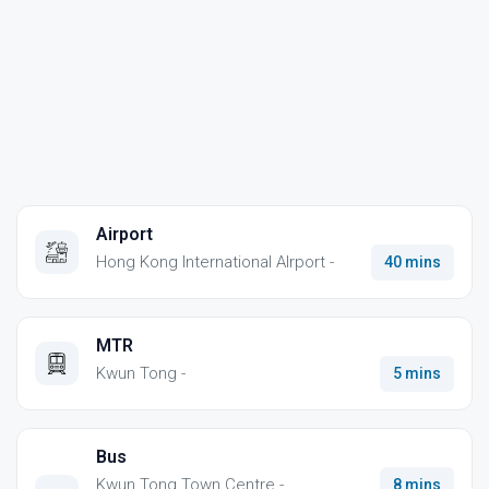
Airport
Hong Kong International AIrport -
40 mins
MTR
Kwun Tong -
5 mins
Bus
Kwun Tong Town Centre -
8 mins