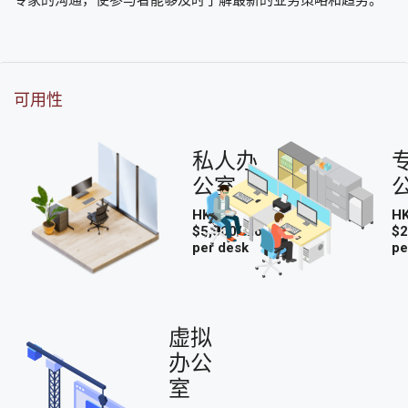
可用性
私人办
公室
HK
H
$5,500/mo
$2
per desk
pe
虚拟
办公
室