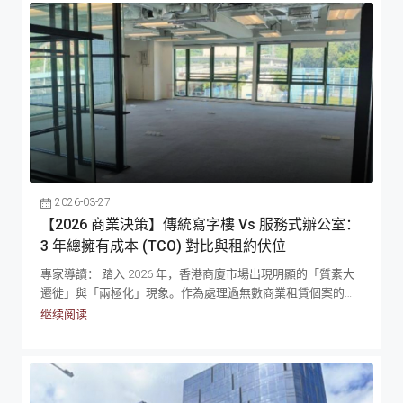
以留低更多的現金流調配，有助你捉緊一些突如其來的發展機
款操作指引及成本計算方法， 請參閱我們的 2026 香港辦公室
會。在 2026 年這個充滿機遇與挑戰的年份，沒有絕對正確的
出租終極指南。為了讓管理層快速掌握市場脈搏，我們將 2026
選擇，只有最適合你發展階段的選擇。 如果你有興趣了解更
年香港商業物業出租的核心走勢與實戰數據，總結於以下概
多，或有租辦公室的需要，可以馬上聯絡我們。Podium...
覽： 2026 香港辦公室出租市場預測： 核心評估範疇2026 實戰
數據與市場走勢大市租金走勢預測 2026 年甲級寫字樓租金按
年下降 3%，跌勢已見收窄，核心區優質資產逐步企穩，進入
抄底尾聲。整體市場造就了絕對的「租客市場」。免租期
(Rent-free)...
2026-03-27
【2026 商業決策】傳統寫字樓 Vs 服務式辦公室：
3 年總擁有成本 (TCO) 對比與租約伏位
專家導讀： 踏入 2026 年，香港商廈市場出現明顯的「質素大
遷徙」與「兩極化」現象。作為處理過無數商業租賃個案的專
家，我們發現企業在進行擴張或縮減規模時，往往會在傳統寫
继续阅读
字樓與服務式辦公室 (Serviced Office) 之間猶豫不決。很多決策
者只看表面的「每平方呎租金 (PSF)」，卻忽略了背後龐大的
資本開支與隱藏成本。本文將從總擁有成本 (Total Cost of
Ownership, TCO) 的角度，為你深度拆解兩者的財務差異，助