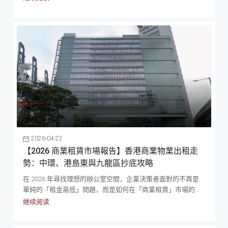
比的選擇，通常定義為「設計一般但裝修良好」和 「分散業
通與專業企業形象。在這個前提下，「上環」與「灣仔」往往
權」的大廈，例如環球大廈或歐陸貿易中心。它們雖然沒有無
成為老闆們決策桌上的最終對決。正如哈佛商學院「競爭戰略
敵海景或名牌效應，升降機數量可能較少，大堂裝修也較為樸
之父」麥可·波特 (Michael E. Porter) 在其產業聚落 (Business
實，但勝在實用率通常較高，因為少了那些浮誇的裝飾與幕牆
Clusters) 理論中所指：「在全球化經濟中，持久的競爭優勢往
設計。最吸引人的是其租金優勢，可能是中環區甲級寫字樓租
往越來越依賴於『本地化』的元素——那些遠方競爭對手無法輕
金的60-70% , 而且，不少乙級商廈擁有可開啟的窗戶或獨立冷
易複製的知識、人際網絡與動力。」選擇上環還是灣仔，你買
氣，這對於需要長時間加班的公司來說，是一個重要的優勢。
的從來不只是一個辦公空間，而是該區獨有的人際網絡、行業
至於丙級寫字樓，則是那些隱身於荷李活道或舊街區的大廈，
知識與商機。為了讓企業決策者一目了然，我們率先為你總結
樓齡較舊，設施相對簡陋，甚至沒有中央冷氣，主要吸引預算
這兩大核心商區的「營商 DNA」： 上環 vs 灣仔 營商 DNA 對
極其有限或只需商業登記地址的微型企業。 香港寫字樓出租市
比 上環寫字樓：追求靈活性與「中環邊緣」效應的初創首選 對
場最新風向標 (2026年) 上半年首季中環寫字樓租金已回升超過
於想保留港島商業血脈，但又追求高度營運靈活性的大中小企
11%，惟其他區域仍見小幅回落跡象。本行預測，2026年甲級
來說，上環不單是中環的延伸，更是連接大灣區的交通要塞 。
寫字樓租金將按年下跌2%；但跌勢較2025年下半年已有收窄，
透過尋找優質的上環寫字樓出租盤源，企業能獲得極高的戰略
2026-04-22
反映租金下行週期或接近尾聲。 另一方面，核心商業區（例如
優勢。...
【2026 商業租賃市場報告】香港商業物業出租走
中環）的優質資產市場亦逐步企穩，具備溫和回升條件。因
勢：中環、港島東與九龍區抄底攻略
此，若準備租入中環寫字樓的企業，可更需密切留意市況，適
時把握租賃窗口，入手心儀辦公室。 選擇甲級還是乙級寫字
在 2026 年尋找理想的辦公室空間，企業決策者面對的不再是
樓，並不單單是一個租金分別，而是一個企業戰略級的選擇
單純的「租金高低」問題，而是如何在「商業租賃」市場的板
題。甲級寫字樓所提供的是身份地位、信用、效率，因為租金
塊輪動中，利用高空置率的談判優勢，為公司進行一次零死角
继续阅读
較昂貴，也顯示貴公司有雄厚的財力及發展野心；乙級寫字樓
的「質素大遷徙 (Flight to Quality)」。本文聚焦 2026 年香港各
所提供的則是務實、性價比、靈活性，因為租金較低，讓你可
區商業租賃市場走勢分析與抄底策略。如需了解完整的租約條