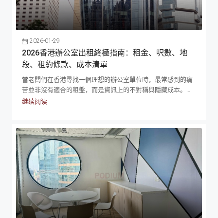
2026-01-29
2026香港辦公室出租終極指南：租金、呎數、地
段、租約條款、成本清單
當老闆們在香港尋找一個理想的辦公室單位時，最常感到的痛
苦並非沒有適合的租盤，而是資訊上的不對稱與隱藏成本。你
以為找到了低呎租的便宜租盤，卻沒料到那個寫字樓的實用面
继续阅读
積低得驚人，不能如你預期般間出一些房間，容納足夠的同
事；又或者你被華麗的大堂吸引，卻忽略了中央冷氣在晚上七
點後準時關閉，你的同事每晚加班都要支付額外的冷氣費。租
辦公室不單是找一個地方擺電腦，而是一個關於現金流、員工
滿意度與企業形象的重要步驟，一不小心，一份為期兩至三年
的死約就可能拖垮公司的營運，導致現金流不足，員工不滿，
經營出現問題。在這個瞬息萬變的時代，如何看穿業主的糖衣
包裝，精準鎖定性價比最高的空間，正是每位老闆經營生意的
必備技能。 有關租賃商業辦公室時的考慮 租賃商業辦公室絕對
不是單純的「價低者得」，這是一個牽涉到多方面考量的決
定，正如管理學大師 Peter Drucker 曾暗示過，效率是把事情做