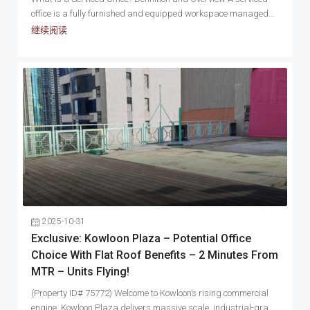
個企業戰略級的選擇題。甲級寫字樓所提供的是身份地位、信
office is a fully furnished and equipped workspace managed
用、效率，因為租金較昂貴，也顯示貴公司有雄厚的財力及發
by...
继续阅读
展野心；乙級寫字樓所提供的則是務實、性價比、靈活性，因
為租金較低，讓你可以留低更多的現金流調配，有助你捉緊一
些突如其來的發展機會。在 2026 年這個充滿機遇與挑戰的年
份，沒有絕對正確的選擇，只有最適合你發展階段的選擇。 如
果你有興趣了解更多，或有租辦公室的需要，可以馬上聯絡我
們。Podium寶聯物業代理有限公司為您提供最專業的服務，並
在中環區不論甲級、乙級寫字樓都有過百個租盤，歡迎預約參
觀。
2025-10-31
Exclusive: Kowloon Plaza – Potential Office
Choice With Flat Roof Benefits – 2 Minutes From
MTR – Units Flying!
(Property ID# 75772) Welcome to Kowloon’s rising commercial
engine. Kowloon Plaza delivers massive scale, industrial-grade