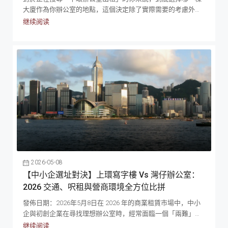
大廈作為你辦公室的地點，這個決定除了實際需要的考慮外，
也有情感的因素，關乎你的公司在市場上的「感知價值」。你
继续阅读
是要追求極致的身份象徵，讓客戶踏入大堂的那一刻就被震
懾，聽到公司地址時已經兩眼發光？還是傾向於務實的現金流
管理，將每一分錢都花在業務增長而非那個辦公室地址上？香
港寫字樓的生態系統就像一個階級分明的社會，從頂級的甲級
商廈，到實用的乙級寫字樓，再到隱身於舊區的丙級大廈，每
一個不同級數的寫字樓單位都有其獨特的生存法則與客群。這
不僅僅是租金高低的問題，也是實用率、額外費用、甚至身份
象徵的分別。 中環辦公室分級解碼：了解甲、乙、丙級寫字樓
的分別 雖然差餉物業估價署並沒有一個硬性的商廈分級標準，
但在中環這個核心戰場，市場早已形成了一套森嚴的評級體
系，深刻影響著企業形象與運作效率。 甲級寫字樓是身份及權
力的象徵，通常定義為「新型、裝修上乘、配備先進設施」和
「統一業主」的大廈，例如國際金融中心 (IFC) 或交易廣場。它
2026-05-08
們擁有寬敞且裝飾華麗的地面大堂，配備完善的中央空調與充
【中小企選址對決】上環寫字樓 Vs 灣仔辦公室：
裕的載客升降機，確保你在繁忙時間不用排長龍。一般而言，
2026 交通、呎租與營商環境全方位比拼
所有國際大企業、金融巨頭、跨國銀行、頂尖律師樓及會計師
樓…等，都匯聚於中環甲級寫字樓。所以，一般企業如果選址
發佈日期：2026年5月8日在 2026 年的商業租賃市場中，中小
在中環甲級寫字樓，也代表著具備足夠實力，是行業內的精英
企與初創企業在尋找理想辦公室時，經常面臨一個「兩難」：
份子，是身份的象徵。 乙級寫字樓則是中環辦公室市場高性價
既想避開中環核心區高昂的租金，又必須保留港島區的便利交
继续阅读