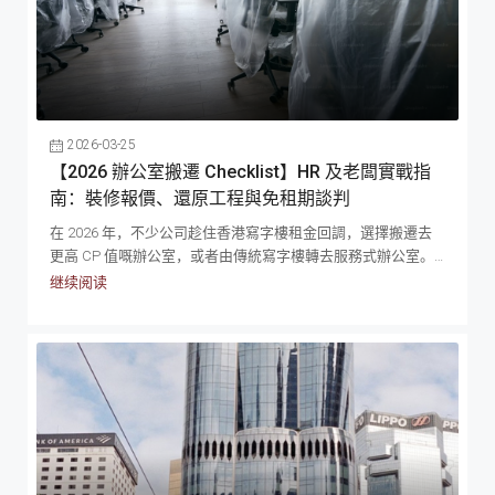
2026-03-25
【2026 辦公室搬遷 Checklist】HR 及老闆實戰指
南：裝修報價、還原工程與免租期談判
在 2026 年，不少公司趁住香港寫字樓租金回調，選擇搬遷去
更高 CP 值嘅辦公室，或者由傳統寫字樓轉去服務式辦公室。
但每一次搬遷背後，都係一場牽涉租約條款、免租期談判同還
继续阅读
原工程成本嘅大型專案。在 2026 年的香港商廈市場，整體空
置率維持高位，造就了絕對的「租客市場」。然而，搬遷寫字
樓絕非單純的把所有枱枱櫈櫈及文件搬走，背後牽涉龐大的
CAPEX（資本開支）、合約博弈以及跨部門的繁瑣協調。本指
南專為企業決策者、HR 及 Admin 團隊而設，跳過所有理論與
廢話，直接提供 2026 年最新市況的報價參考、談判技巧及搬
遷時間表。辦公室搬遷 T-Minus 時間表：9 個月倒數執行清單
搬遷辦公室牽涉極多第三方供應商，由尋找盤源到正式交吉，
強烈建議預留最少 6 至 9...