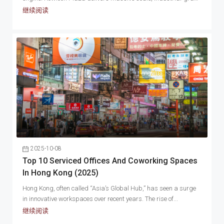
infrastructure, and MTR-doorstep access —...
继续阅读
2025-10-08
Top 10 Serviced Offices And Coworking Spaces
In Hong Kong (2025)
Hong Kong, often called “Asia’s Global Hub,” has seen a surge
in innovative workspaces over recent years. The rise of...
继续阅读