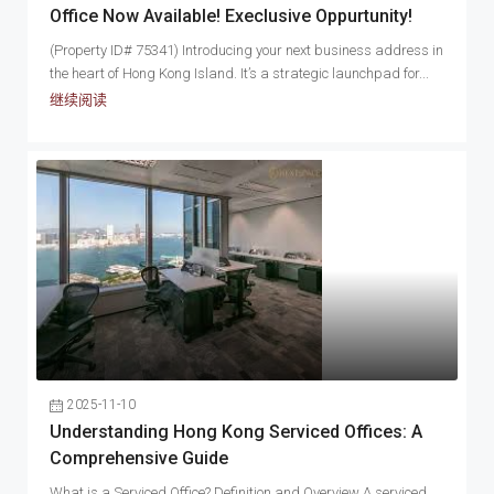
充裕的載客升降機，確保你在繁忙時間不用排長龍。一般而
場行家眼中的套利空間 。此外，你必須清楚這個租金是不是
Office Now Available! Execlusive Oppurtunity!
言，所有國際大企業、金融巨頭、跨國銀行、頂尖律師樓及會
「全包」。在香港辦公室出租市場的慣例中，雖然大多數報價
計師樓…等，都匯聚於中環甲級寫字樓。所以，一般企業如果
包含了管理費與差餉，但仍有不少甲級寫字樓是將管理費與冷
(Property ID# 75341) Introducing your next business address in
選址在中環甲級寫字樓，也代表著具備足夠實力，是行業內的
氣費分拆計算的 。特別是在經濟波動的年份，現金流就是王
the heart of Hong Kong Island. It’s a strategic launchpad for...
精英份子，是身份的象徵。 乙級寫字樓則是中環辦公室市場高
道，切勿被表面的低呎價迷惑，必須將每月的固定支出攤分到
继续阅读
性價比的選擇，通常定義為「設計一般但裝修良好」和「分散
每一天、每一位員工的人頭成本上，才能看清這筆交易是否真
業權」的大廈，例如環球大廈 或歐陸貿易中心。它們雖然沒有
的划算。 租賃商業辦公室時的考慮：2. 呎數...
無敵海景或名牌效應，升降機數量可能較少，大堂裝修也較為
樸實，但勝在實用率通常較高，因為少了那些浮誇的裝飾與幕
牆設計。最吸引人的是其租金優勢，可能是中環區甲級寫字樓
租金的60%-70% , 而且，不少乙級商廈擁有可開啟的窗戶或獨
立冷氣，這對於需要長時間加班的公司來說，是一個重要的優
勢。 至於丙級寫字樓，則是那些隱身於荷李活道或舊街區的大
廈，樓齡較舊，設施相對簡陋，甚至沒有中央冷氣，主要吸引
預算極其有限或只需商業登記地址的微型企業。 香港寫字樓出
租市場最新風向標 (2026) 根據業內人士發布的《2026 年香港
物業市場展望》報告，預測2026年甲級寫字樓租金按年下降
3%，但比2025年下半年跌勢有收窄現象，應該進入下跌週期的
2025-11-10
尾聲。同時指出核心商業區(例如：中環)的優質資產市場逐步
Understanding Hong Kong Serviced Offices: A
企穩，具備溫和回升的條件。因此，如果準備租入中環寫字樓
Comprehensive Guide
的老闆們，就需要密切留意市況，把握機會租入心儀辦公室。
選擇甲級還是乙級寫字樓，並不單單是一個租金分別，而是一
What is a Serviced Office? Definition and Overview A serviced