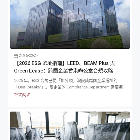
你在尋找香港辦公室出租盤源時避開常見伏位。 商業擴張的第
一道難題：CAPEX (資本開支) vs OPEX (營運開支) 在搜尋香港
寫字樓出租的盤源前，企業決策者必須先釐清財務報表上的兩
大核心概念： CAPEX...
2026-03-27
【2026 ESG 選址指南】LEED、BEAM Plus 與
Green Lease：跨國企業香港辦公室合規攻略
2026 年，ESG 合規已從「加分項」演變成跨國企業選址的
「Deal-breaker」。當企業的 Compliance Department 需要每
年向董事會及監管機構提交 Scope 3 碳排放報告時，辦公室所
继续阅读
在大廈的能源效益評級，直接影響整個集團對外公佈的碳足跡
數字。選錯一棟大廈，可能令企業的 ESG 評分倒退，甚至影響
Green Financing（綠色融資）的申請資格。然而，香港市場上
LEED 與 BEAM Plus 兩套認證體系並存，Green Lease 條款因業
主而異，令跨國企業的...