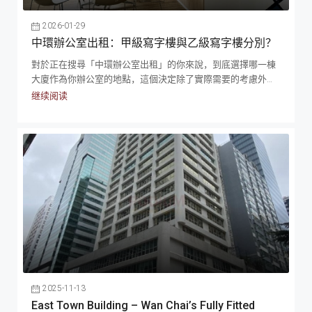
對，效能是做對的事情，租辦公室亦然。當你準備簽下一紙合
約前，謹記考慮5個不同方向：租金預算、單位呎寸、地理位
2026-01-29
置、租約條款，以及成本清單。這五者之間往往存在著一種此
中環辦公室出租：甲級寫字樓與乙級寫字樓分別？
消彼長的張力，例如你想要中環核心區的尊貴名片，就往往要
對於正在搜尋「中環辦公室出租」的你來說，到底選擇哪一棟
在實用呎數上作出妥協；你若追求極致的寬敞空間與海景，可
大廈作為你辦公室的地點，這個決定除了實際需要的考慮外，
能就得把目光投向港島東或九龍西，這就考驗著你對員工通勤
也有情感的因素，關乎你的公司在市場上的「感知價值」。你
時間的同理心。更深層次的考驗在於，很多創業者往往只盯著
继续阅读
是要追求極致的身份象徵，讓客戶踏入大堂的那一刻就被震
每月的租金支票，卻忽略了「退租還原」這隻隱形怪獸，或是
懾，聽到公司地址時已經兩眼發光？還是傾向於務實的現金流
租約中關於「加租上限」的保護條款。一個具經驗及營運眼光
管理，將每一分錢都花在業務增長而非那個辦公室地址上？香
的老闆，會將這些變量視為一個整體的投資組合，而不是獨立
港寫字樓的生態系統就像一個階級分明的社會，從頂級的甲級
項目。他們明白今天的每一個妥協，在未來三年都會以某種形
商廈，到實用的乙級寫字樓，再到隱身於舊區的丙級大廈，每
式，例如：員工流失率、營運效率、公司形象、客戶信心…等
一個不同級數的寫字樓單位都有其獨特的生存法則與客群。這
不同方面反映，有可能是得不償失。 租賃商業辦公室時的考
不僅僅是租金高低的問題，也是實用率、額外費用、甚至身份
慮：1. 租金 在 2026 年的香港辦公室出租市場，租金數字本身
象徵的分別。 中環辦公室分級解碼：了解甲、乙、丙級寫字樓
就是一場精心設計的數字遊戲，你所看到的「面價」與實際支
的分別 雖然差餉物業估價署並沒有一個硬性的商廈分級標準，
付的「底價」之間，往往隔著一層由免租期構成的面紗。精明
但在中環這個核心戰場，市場早已形成了一套森嚴的評級體
的業主為了維持大廈的估值與賬面好看，往往不願意直接調低
系，深刻影響著企業形象與運作效率。 甲級寫字樓是身份及權
每平方呎的叫價，取而代之的是提供更長的免租期，這就是為
力的象徵，通常定義為「新型、裝修上乘、配備先進設施」和
什麼懂得計算「淨有效租金」（Net Effective Rent）是如此重要
「統一業主」的大廈，例如國際金融中心（IFC）或置地廣場。
。假設一個物業叫價每呎 50 元，但業主願意在三年租約中提供
2025-11-13
它們擁有寬敞且裝飾華麗的地面大堂，配備完善的中央空調與
長達六個月的免租期，你的實際成本其實大幅下降，這就是市
East Town Building – Wan Chai’s Fully Fitted