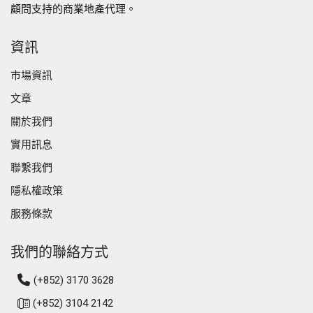
顧問支持的商業地產代理。
多元化的商業房地產領域
香港的商業市場涵蓋了多個房地產領域，包括辦公空間、
資訊
零售物業和工業園區。每個領域都有其自身的動態和趨
市場資訊
勢，反映出在該地區運營的企業多樣化的需求。
文章
辦公空間： 香港的辦公市場以高端摩天大樓和靈活的工
關於我們
作空間相結合為特點。中環、金鐘和九龍等主要區域是眾
實用訊息
多跨國公司和金融機構的所在地。對現代、設備齊全的辦
公空間的需求持續上升，這是由於工作場所對靈活性和協
聯繫我們
作需求的增加。共享辦公空間和服務式辦公室變得越來越
隱私權政策
受歡迎，滿足尋求成本效益解決方案的初創企業和小型企
服務條款
業的需求。
我們的聯絡方式
零售物業： 香港的零售行業依然強勁，擁有高人流量和
強大的消費者基礎。銅鑼灣和尖沙咀等地區以其購物區聞
(+852) 3170 3628
名，吸引了本地消費者和遊客的光臨。電子商務的興起促
使傳統零售商創新並提升店內體驗，專注於體驗式零售。
(+852) 3104 2142