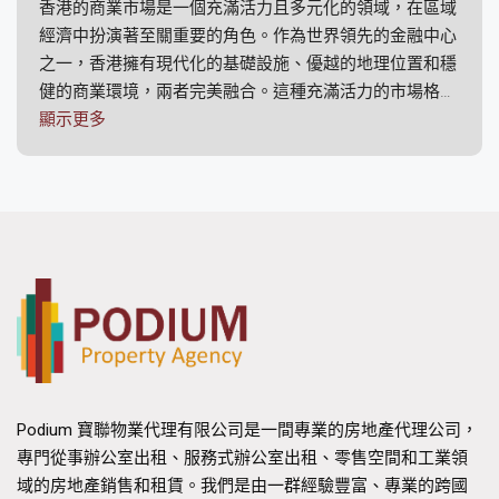
香港的商業市場是一個充滿活力且多元化的領域，在區域
經濟中扮演著至關重要的角色。作為世界領先的金融中心
之一，香港擁有現代化的基礎設施、優越的地理位置和穩
健的商業環境，兩者完美融合。這種充滿活力的市場格局
吸引著本地企業和國際公司，使其成為商業房地產投資的
顯示更多
理想之地。
商業市場及成長
香港商業市場的基石在於其經濟韌性。儘管面臨全球經濟
波動帶來的挑戰，香港始終展現出強勁的成長潛力。香港
作為通往中國內地的門戶，其戰略位置和自由貿易港的地
位進一步提升了其吸引力。此外，香港還擁有完善的金融
服務業、蓬勃發展的物流業和日漸繁榮的科技生態系統。
政府致力於改善香港的商業環境，進一步鞏固了香港的商
業市場。諸如粵港澳大灣區發展計畫等措施旨在加強香
港、澳門和廣東省九個城市之間的聯繫，促進經濟整合與
Podium 寶聯物業代理有限公司是一間專業的房地產代理公司，
合作。這項雄心勃勃的計畫預計將為企業創造眾多機遇，
專門從事辦公室出租、服務式辦公室出租、零售空間和工業領
並吸引投資和人才進入該地區。
域的房地產銷售和租賃。我們是由一群經驗豐富、專業的跨國