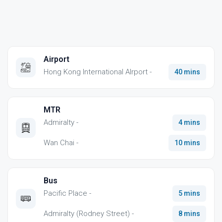
Airport
Hong Kong International AIrport -
40 mins
MTR
Admiralty -
4 mins
Wan Chai -
10 mins
Bus
Pacific Place -
5 mins
Admiralty (Rodney Street) -
8 mins