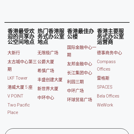
香港最受欢
热门香港服
香港最佳办
香港主要服
迎的共享办
务式办公室
公楼
务式办公室
公空间地点
地点
运营商
国际金融中心一
大新行
无限极广场
德事商务中心
期
太古城中心第三
公爵大厦
Compass
友邦金融中心
期
Offices
希慎广场
长江集团中心
LKF Tower
雷格斯
丰盛创建大厦
利园三期
港威大厦 5 座
SPACES
新世界大厦
中环广场
V POINT
Bela Offices
中环中心
环球贸易广场
Two Pacific
WeWork
Place