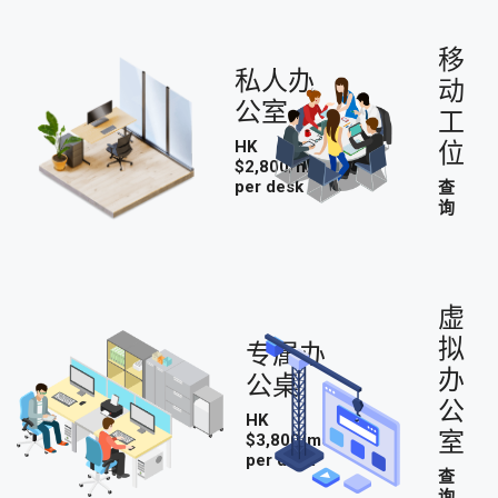
移
私人办
动
公室
工
HK
位
$2,800/mo
per desk
查
询
虚
拟
专属办
办
公桌
公
HK
室
$3,800/mo
per desk
查
询