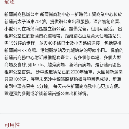
描述
新蒲崗商務辦公室 新蒲崗商務中心－新時代工貿商業中心位於
新蒲崗太子道東704號，提供辦公室出租服務，適合初創企業、
小型公司在新蒲崗區設立辦公室，設備完善，租用期靈活。 出
租辦公室位於新蒲崗心臟地帶，距離鑽石山及黃大仙地鐵站只
需15分鐘的步程，並與40多條巴士及小巴路線連接，包括穿梭
新蒲崗Mikiki商場、港鐵觀塘站及九龍塘站的專線小巴。 偉倫的
新蒲崗商務中心附近設備配套齊全，有多個停車場、多個大型
商場及食肆, 如:Mikiki、越秀廣場、新蒲崗廣場，是新蒲崗區出
租辦公室首選。 沙中線啟德站已於2020年通車，大圍到新蒲崗
只需10分鐘，展望未來沙中線鐵路整餉擴展項目完成後，新蒲
崗到中環亦只需15分鐘， 每天來往新蒲崗商務中心更加方便。
歡迎預約參觀或洽談新蒲崗辦公室出租詳情。
可用性