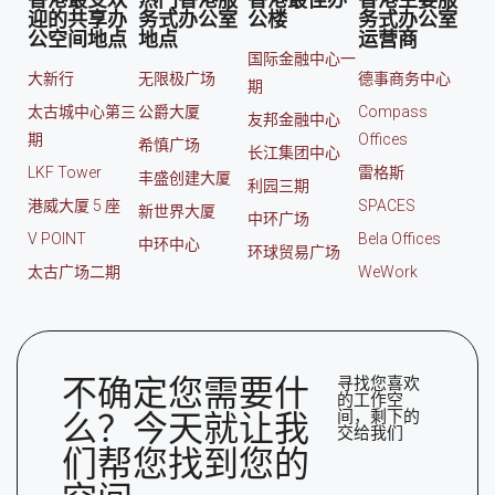
迎的共享办
务式办公室
公楼
务式办公室
公空间地点
地点
运营商
国际金融中心一
大新行
无限极广场
德事商务中心
期
太古城中心第三
公爵大厦
Compass
友邦金融中心
期
Offices
希慎广场
长江集团中心
LKF Tower
雷格斯
丰盛创建大厦
利园三期
港威大厦 5 座
SPACES
新世界大厦
中环广场
V POINT
Bela Offices
中环中心
环球贸易广场
太古广场二期
WeWork
不确定您需要什
寻找您喜欢
的工作空
间，剩下的
么？今天就让我
交给我们
们帮您找到您的