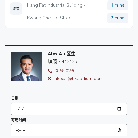
Hang Fat Industrial Building -
1 mins
Kwong Cheung Street -
2 mins
Alex Au 区生
牌照 E-442426
9868 0280
alexau@hkpodium.com
日期
可用时间