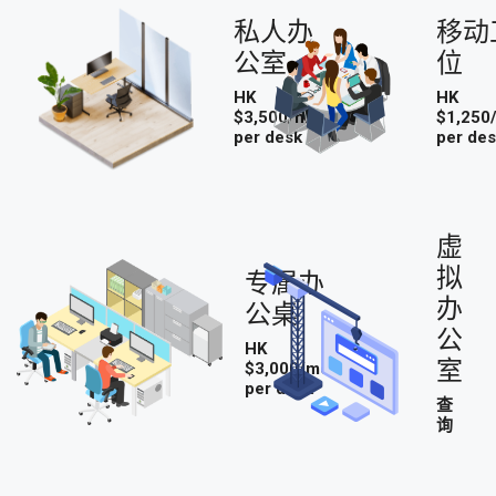
私人办
移动
公室
位
HK
HK
$3,500/mo
$1,250
per desk
per de
虚
拟
专属办
办
公桌
公
HK
室
$3,000/mo
per desk
查
询