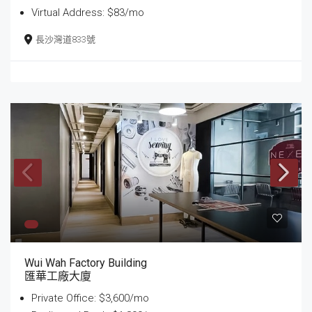
Virtual Address: $83/mo
長沙灣道833號
Wui Wah Factory Building
匯華工廠大廈
Private Office: $3,600/mo