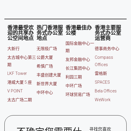
香港最受欢
热门香港服
香港最佳办
香港主要服
迎的共享办
务式办公室
公楼
务式办公室
公空间地点
地点
运营商
国际金融中心一
大新行
无限极广场
德事商务中心
期
太古城中心第三
公爵大厦
Compass
友邦金融中心
期
Offices
希慎广场
长江集团中心
LKF Tower
雷格斯
丰盛创建大厦
利园三期
港威大厦 5 座
SPACES
新世界大厦
中环广场
V POINT
Bela Offices
中环中心
环球贸易广场
太古广场二期
WeWork
寻找您喜欢