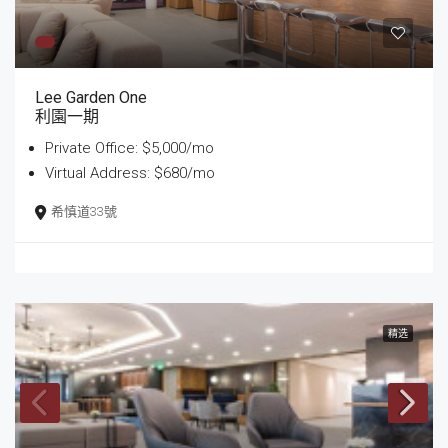
Lee Garden One
利園一期
Private Office: $5,000/mo
Virtual Address: $680/mo
希慎道33號
精选