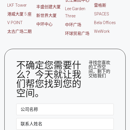
长江集团中心
LKF Tower
雷格斯
丰盛创建大厦
Lee Garden
港威大厦 5 座
SPACES
新世界大厦
Three
V POINT
Bela Offices
中环中心
中环广场
太古广场二期
WeWork
环球贸易广场
不确定您需要什
寻找您喜欢
的工作空
间，剩下的
么？今天就让我
交给我们
们帮您找到您的
空间。