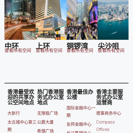
中环
上环
铜锣湾
尖沙咀
查看所有空间
查看所有空间
查看所有空间
查看所有空间
香港最受欢
热门香港服
香港最佳办
香港主要服
迎的共享办
务式办公室
公楼
务式办公室
公空间地点
地点
运营商
国际金融中心一
大新行
无限极广场
德事商务中心
期
太古城中心第三
公爵大厦
Compass
友邦金融中心
期
Offices
希慎广场