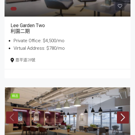
Lee Garden Two
利園二期
Private Office: $4,500/mo
Virtual Address: $780/mo
恩平道28號
精选