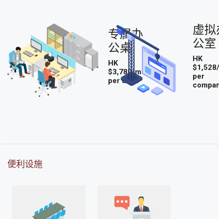
虚拟
专属办
公室
公桌
HK
HK
$1,528
$3,780/mo
per
per desk
compa
便利设施