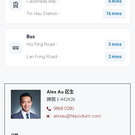
Causeway Bay -
6 mins
Tin Hau Station -
16 mins
Bus
Hoi Ping Road -
3 mins
Lan Fong Road -
2 mins
Alex Au 区生
牌照 E-442426
9868 0280
alexau@hkpodium.com