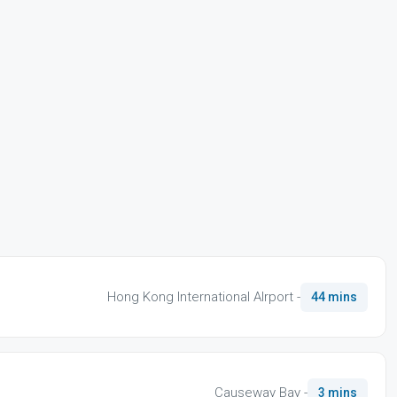
Hong Kong International AIrport -
44 mins
Causeway Bay -
3 mins