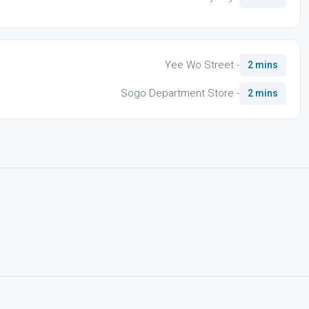
Yee Wo Street -
2 mins
Sogo Department Store -
2 mins