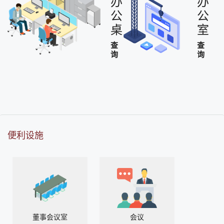
办
办
公
公
桌
室
查
查
询
询
便利设施
董事会议室
会议