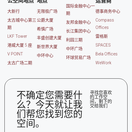
公空间地点
地点
运营商
国际金融中心一
大新行
无限极广场
德事商务中心
期
太古城中心第三
公爵大厦
Compass
友邦金融中心
期
Offices
希慎广场
长江集团中心
LKF Tower
雷格斯
丰盛创建大厦
利园三期
港威大厦 5 座
SPACES
新世界大厦
中环广场
V POINT
Bela Offices
中环中心
环球贸易广场
太古广场二期
WeWork
不确定您需要什
寻找您喜欢
的工作空
间，剩下的
么？今天就让我
交给我们
们帮您找到您的
空间。