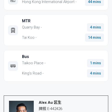
Hong Kong International AIrport -
44 mins
MTR
Quarry Bay -
4 mins
Tai Koo -
14 mins
Bus
Taikoo Place -
1 mins
King's Road -
4 mins
Alex Au 区生
牌照 E-442426