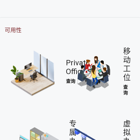
可用性
移
动
Private
工
Office
位
查询
查
询
专
虚
属
拟