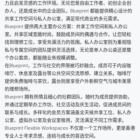
力且启发灵感的工作环境。无论您是自由工作者、初创企业创
办人，还是成长中的企业团队，Blueprint 都能提供精心设计的
共享工作空间与私人办公室，满足现代商业的多元需求。
Blueprint 提供两大主要办公方案：共享工作空间和私人办公
室。共享区域宽敞时尚，鼓励成员间的偶遇与合作，让您轻松
找到理想工位，享受充满活力的氛围。私人办公室则为重视隐
私与专属空间的团队提供灵活选择，无论是单人办公桌还是整
个办公套房，都能随业务规模调整。
在Blueprint，工作与社交的界限被巧妙融合。成员可于内设咖
啡厅、休息室及露台等公共空间交流思想、建立关系。咖啡厅
提供免费咖啡与茶饮，露台则是享受户外新鲜空气与城市美景
的理想场所。
Blueprint 拥有热情且细心的社群团队，随时为成员提供协助，
并通过定期举办工作坊、社交活动及庆生活动，促进成员间的
联系与成长。多样化的会员方案涵盖全天候共享工位、私人办
公室、虚拟办公室及会议室租用，灵活满足不同工作需求。
Blueprint Flexible Workspaces 不仅是一个工作场所，更是香港
专业人士寻求灵感、连结与成长的首选空间。