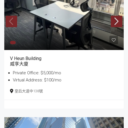
V Heun Building
威享大廈
Private Office: $5,000/mo
Virtual Address: $100/mo
皇后大道中138號