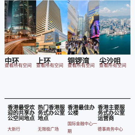
中环
上环
铜锣湾
尖沙咀
查看所有空间
查看所有空间
查看所有空间
查看所有空间
香港最受欢
热门香港服
香港最佳办
香港主要服
迎的共享办
务式办公室
公楼
务式办公室
公空间地点
地点
运营商
国际金融中心一
大新行
无限极广场
德事商务中心
期