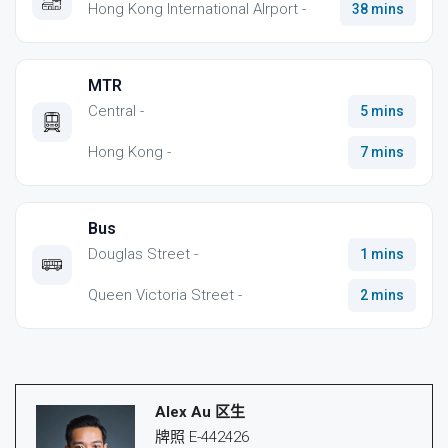
Hong Kong International AIrport -
38 mins
MTR
Central -
5 mins
Hong Kong -
7 mins
Bus
Douglas Street -
1 mins
Queen Victoria Street -
2 mins
Alex Au 区生
牌照 E-442426