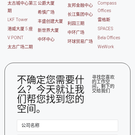
太古城中心第三
公爵大厦
Compass
友邦金融中心
期
Offices
希慎广场
长江集团中心
LKF Tower
雷格斯
丰盛创建大厦
利园三期
港威大厦 5 座
SPACES
新世界大厦
中环广场
V POINT
Bela Offices
中环中心
环球贸易广场
太古广场二期
WeWork
不确定您需要什
寻找您喜欢
的工作空
间，剩下的
么？今天就让我
交给我们
们帮您找到您的
空间。