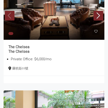
The Chelsea
The Chelsea
Private Office: $6,000/mo
蘇杭街69號