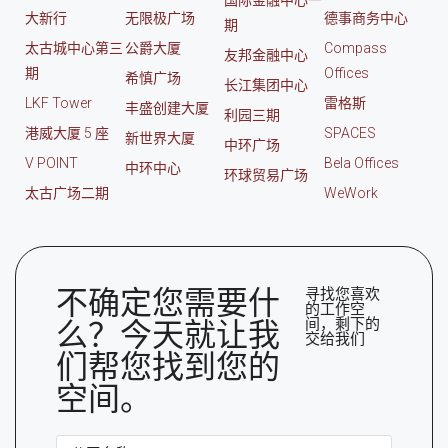
大新行
无限极广场
德事商务中心
期
太古城中心第三
公爵大厦
Compass
友邦金融中心
期
Offices
希慎广场
长江集团中心
LKF Tower
雷格斯
丰盛创建大厦
利园三期
港威大厦 5 座
SPACES
新世界大厦
中环广场
V POINT
Bela Offices
中环中心
环球贸易广场
太古广场二期
WeWork
不确定您需要什
寻找您喜欢
的工作空
间，剩下的
么？今天就让我
交给我们
们帮您找到您的
空间。