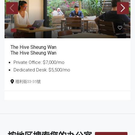
The Hive Sheung Wan
The Hive Sheung Wan
Private Office: $7,000/mo
Dedicated Desk: $5,500/mo
禧利街33-35號