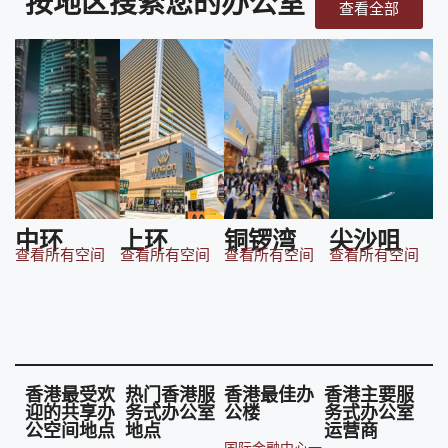
按地区搜索您的办公室
查看全部
中环
上环
铜锣湾
尖沙咀
查看所有空间
查看所有空间
查看所有空间
查看所有空间
香港最受欢
热门香港服
香港最佳办
香港主要服
迎的共享办
务式办公室
公楼
务式办公室
公空间地点
地点
运营商
国际金融中心一