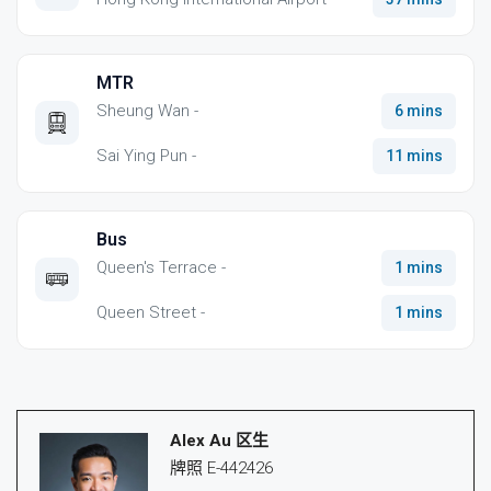
MTR
Sheung Wan -
6 mins
Sai Ying Pun -
11 mins
Bus
Queen's Terrace -
1 mins
Queen Street -
1 mins
Alex Au 区生
牌照 E-442426