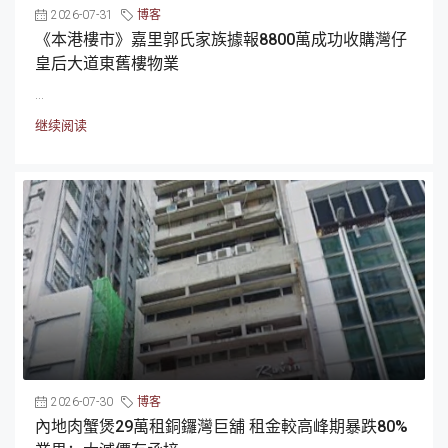
2026-07-31
博客
《本港樓市》嘉里郭氏家族據報8800萬成功收購灣仔
皇后大道東舊樓物業
...
继续阅读
2026-07-30
博客
內地肉蟹煲29萬租銅鑼灣巨舖 租金較高峰期暴跌80%