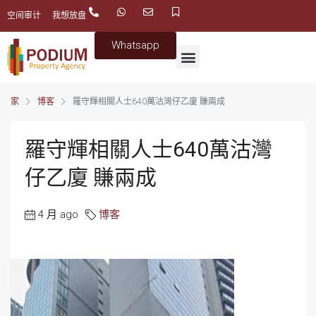
空间审计
我想放盘
Whatsapp
家
博客
羅守輝相關人士640萬沽灣仔乙廈 賺兩成
羅守輝相關人士640萬沽灣
仔乙廈 賺兩成
4 月 ago
博客