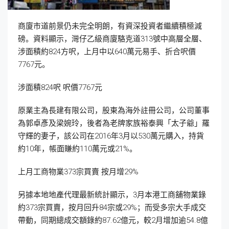
商廈市道前景仍未完全明朗，有資深投資者繼續積極減
磅。資料顯示，灣仔乙級商廈駱克道313號中高層全層、
涉面積約824方呎，上月中以640萬元易手、折合呎價
7767元。
涉面積824呎 呎價7767元
原業主為長建有限公司，股東為海外註冊公司，公司董事
為郭卓彥及梁婉玲，後者為老牌家族裕泰興「太子爺」羅
守輝的妻子，該公司在2016年3月以530萬元購入，持貨
約10年，帳面賺約110萬元或21%。
上月工商物業373宗買賣 按月增29%
另據本地地產代理最新統計顯示，3月本港工商舖物業錄
約373宗買賣，按月回升84宗或29%；而受多宗大手成交
帶動，同期總成交額錄約87.62億元，較2月增加逾54.8億