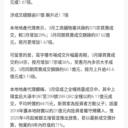
元或1.67倍。
涉成交總額逾87億 飈升近1.7倍
本地地產代理表示，3月工商舖物業共錄約373宗買賣成
交，較2月增加29%；3月同期買賣成交額錄約87.62億
元，按月更增加1.67倍。
可留意的是，寫字樓市場成交升幅最亮眼，3月錄買賣成
交約64宗，按月增加17宗或36%，受惠月內多宗大手成
交，3月同期買賣成交額錄約60.1億元，按月上升逾45.6
億元或3.15倍。
本地地產代理續稱，3月促成之全幢商廈成交中，其中上
環皇后大道中287至299號299 QRC全幢以約6.11億元成
交，平均呎價約6475元，新買家為投資者方勳父子；該廈
2018年獲本地財團以約21億元向投資者羅守輝購入，惟
2025年4月起被銀主接管並推出放售，若以最新成交價計
算，物業約8年內貶值約71%。