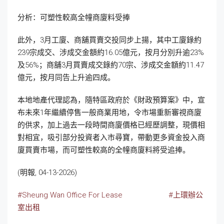
分析：可塑性較高全幢商廈料受捧
此外，3月工廈、商舖買賣交投同步上揚，其中工廈錄約
239宗成交、涉成交金額約16.05億元，按月分別升逾23%
及56%；商舖3月買賣成交錄約70宗、涉成交金額約11.47
億元，按月同告上升逾四成。
本地地產代理認為，隨特區政府於《財政預算案》中，宣
布未來1年繼續停售一般商業用地，令市場重新審視商廈
的供求，加上過去一段時間商廈價格已經歷調整，現價相
對相宜，吸引部分投資者入市尋寶，帶動更多資金投入商
廈買賣市場，而可塑性較高的全幢商廈料將受追捧。
(明報, 04-13-2026)
#Sheung Wan Office For Lease
#上環辦公
室出租