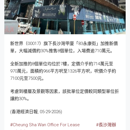
新世界（00017）旗下長沙灣甲廈「83永康街」加推新價
單，大幅減價約30%推售8個單位，入場費逾710萬元。
全新加推的8個單位均位於7樓，定價介乎約714萬元至
970萬元，面積約966平方呎至1326平方呎，呎價介乎約
7100元至7500元。
考慮到樓層及景觀等因素，該批單位定價較同類型單位折
讓約30%。
(香港經濟日報, 05-29-2026)
#Cheung Sha Wan Office For Lease
#長沙灣辦