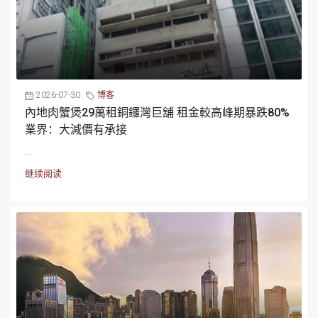
2026-07-30
博客
內地肉蟹煲29萬租銅鑼灣巨舖 租金較高峰期暴跌80%
業界：大減價有承接
...
继续阅读