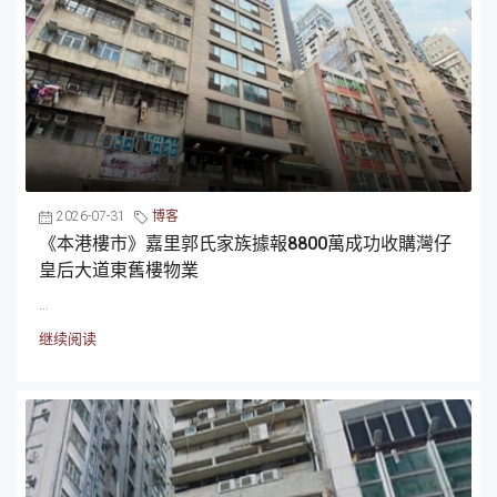
2026-07-31
博客
《本港樓市》嘉里郭氏家族據報8800萬成功收購灣仔
皇后大道東舊樓物業
...
继续阅读