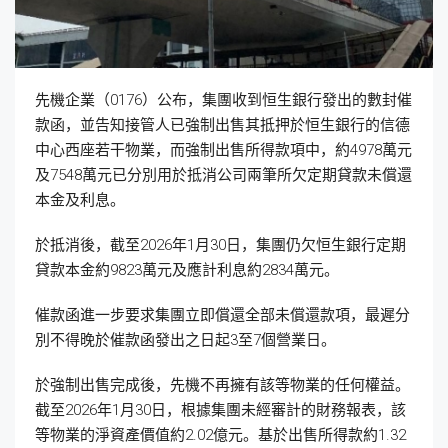
先機企業（0176）公布，集團收到恒生銀行發出的數封催
款函，並告知接管人已強制出售其抵押於恒生銀行的信德
中心西座若干物業，而強制出售所得款項中，約4978萬元
及7548萬元已分別用於抵消公司兩筆所欠定期貸款未償還
本金及利息。
於抵消後，截至2026年1月30日，集團仍欠恒生銀行定期
貸款本金約9823萬元及應計利息約2834萬元。
催款函進一步要求集團立即償還全部未償還款項，最遲分
別不得晚於催款函發出之日起3至7個營業日。
於強制出售完成後，先機不再擁有該等物業的任何權益。
截至2026年1月30日，根據集團未經審計的財務報表，該
等物業的淨資產價值約2.02億元。基於出售所得款約1.32