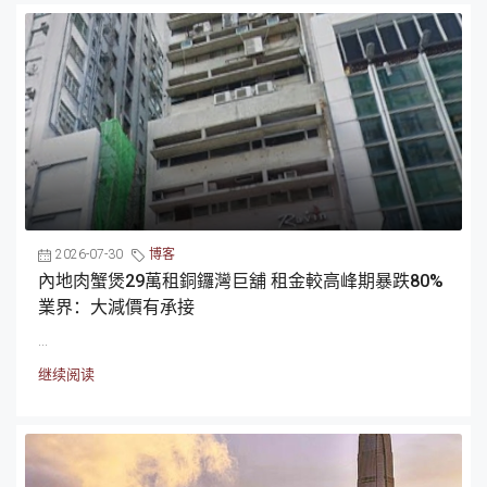
2026-07-30
博客
內地肉蟹煲29萬租銅鑼灣巨舖 租金較高峰期暴跌80%
業界：大減價有承接
...
继续阅读