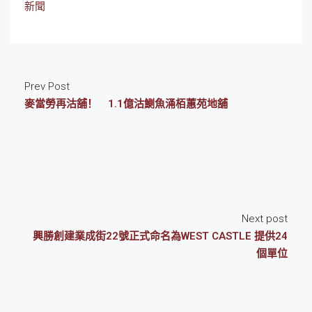
新聞
Prev Post
麥當勞再沽舖！ 1.1億沽鰂魚涌栢蕙苑地舖
Next post
興勝創建業成街22號正式命名為WEST CASTLE 提供24
個單位