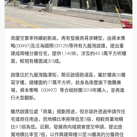
商廈空置率持續創新高，再有發展商尋求轉型，由資本策
略(00497)及泛海國際(00129)等持有九龍灣啟匯，提出重
建成兩幢分層住宅，提供1,140伙，涉及約49.3萬平方呎樓
面，較現有樓面減少3成。
啟匯位於九龍灣臨澤街，鄰近啟德跑道區，屬於樓高30層
寫字樓，總樓面約77萬平方呎，前身為南豐旗下傲騰廣
場，資本策略（00497）等合組財團2018年購入，並再進
行大型翻新。
雖然啟匯位處「商業」規劃用途，但亦容許透過申請作住
宅或商住用途，而地積比率將降低至5倍，相較商業地積
比9.5倍為低。近期，發展商向城規會提交申請，提出放
寬地積比率至7倍，以作興建兩幢30至38層高的分層商住