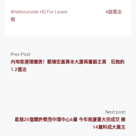
#Harbourside HQ For Lease
#啟匯出
租
Prev Post
內地客連環爆煲！觀塘宏基資本大廈兩層銀主貨 狂蝕約
1.2億沽
Next post
星展25億購許榮茂中環中心6層 今年商廈最大宗成交 擁
14層料成大業主