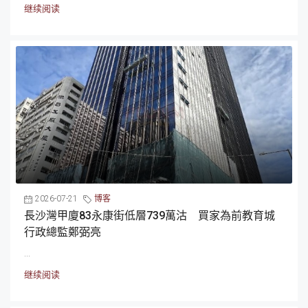
继续阅读
2026-07-21
博客
長沙灣甲廈83永康街低層739萬沽 買家為前教育城
行政總監鄭弼亮
...
继续阅读