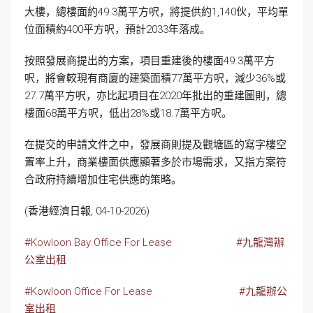
大樓，總樓面約49.3萬平方呎，將提供約1,140伙，平均單
位面積約400平方呎，預計2033年落成。
按照發展商提出的方案，項目重建後的樓面49.3萬平方
呎，將會較現有商廈的建築面積77萬平方呎，減少36%或
27.7萬平方呎，亦比起項目在2020年批出的重建圖則，總
樓面68萬平方呎，低出28%或18.7萬平方呎。
在提交的申請文件之中，發展商則提及觀塘區的寫字樓空
置率上升，商業樓面供應顯著多於市場需求，又指方案符
合政府持續增加住宅供應的策略。
(香港經濟日報, 04-10-2026)
#Kowloon Bay Office For Lease
#九龍灣辦
公室出租
#Kowloon Office For Lease
#九龍辦公
室出租