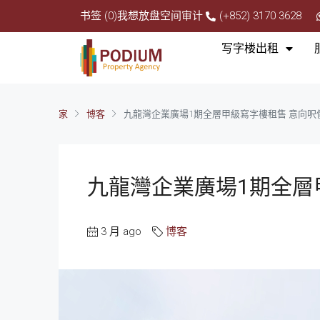
书签 (0)
我想放盘
空间审计
(+852) 3170 3628
写字楼出租
家
博客
九龍灣企業廣場1期全層甲級寫字樓租售 意向呎價
九龍灣企業廣場1期全層甲
3 月 ago
博客