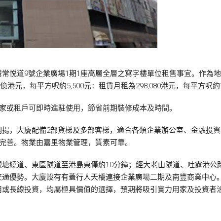
常悦道9號企業廣場1期1座高層全層之寫字樓單位租售事宜。作為
9億港元，每平方呎約5,500元：租賃月租為298,080港元，每平方呎約
買家或租戶可即時進駐使用，節省前期裝修成本及時間。
揚，大廈配備2部貨梯及多部客梯，適合各類企業辦公室、金融投資、
套完善。物業由嘉里物業管理，質素可靠。
塘繞道、東區隧道至港島東僅約10分鐘；經大老山隧道、吐露港公
交通優勢。大廈設有有蓋行人天橋連接企業廣場二期及南豐商業中心
用或長線投資，均屬極具價值的選擇，預期將吸引實力用家及投資者