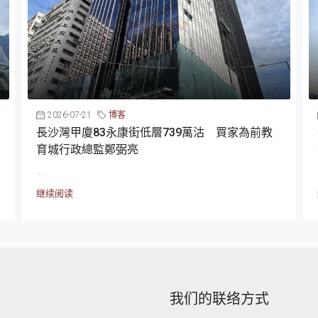
2026-07-21
博客
長沙灣甲廈83永康街低層739萬沽 買家為前教
育城行政總監鄭弼亮
...
继续阅读
我们的联络方式