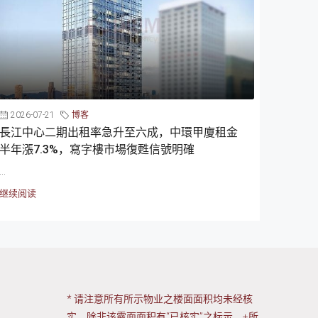
2026-07-21
博客
長江中心二期出租率急升至六成，中環甲廈租金
半年漲7.3%，寫字樓市場復甦信號明確
...
继续阅读
* 请注意所有所示物业之楼面面积均未经核
实，除非该露面面积有“已核实”之标示。+所