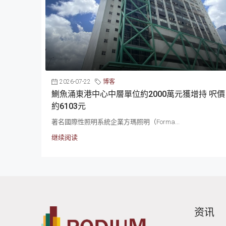
2026-07-22
博客
鰂魚涌東港中心中層單位約2000萬元獲增持 呎價
約6103元
著名國際性照明系統企業方瑪照明（Forma...
继续阅读
资讯