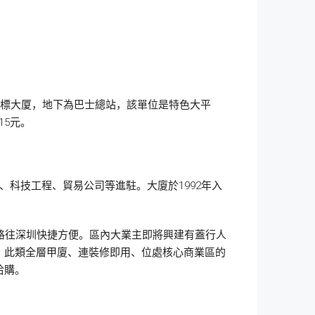
地標大厦，地下為巴士總站，該單位是特色大平
15元。
科技工程、貿易公司等進駐。大廈於1992年入
路往深圳快捷方便。區內大業主即將興建有蓋行人
。此類全層甲廈、連裝修即用、位處核心商業區的
洽購。