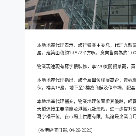
本地地產代理表示，該行獲業主委託，代理九龍灣
層，建築面積約19,872平方呎，意向售價為約1.0
物業現連現有寫字樓裝修，享270度開揚景觀，
本地地產代理指出，該全層單位樓層高企，景觀開
伙，樓高18層，地下至2樓為商舖及停車場，配
本地地產代理補充，物業地理位置極其優越，經觀
天橋連接主要商廈及港鐵九龍灣站，進一步提升
寫字樓單位，在市場上供應有限，無論是企業自
(香港經濟日報, 04-28-2026)