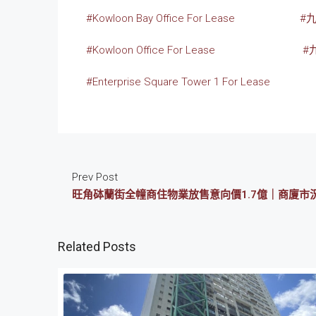
#Kowloon Bay Office For Lease
#
#Kowloon Office For Lease
#
#Enterprise Square Tower 1 For Lease
Prev Post
旺角砵蘭街全幢商住物業放售意向價1.7億｜商廈市
Related Posts