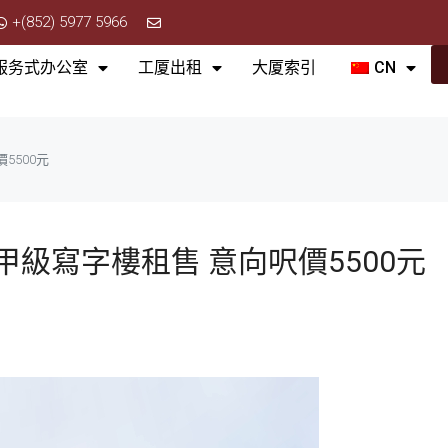
+(852) 5977 5966
服务式办公室
工厦出租
大厦索引
CN
5500元
級寫字樓租售 意向呎價5500元