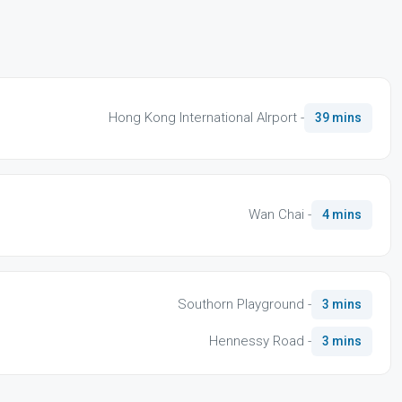
Hong Kong International AIrport -
39 mins
Wan Chai -
4 mins
Southorn Playground -
3 mins
Hennessy Road -
3 mins