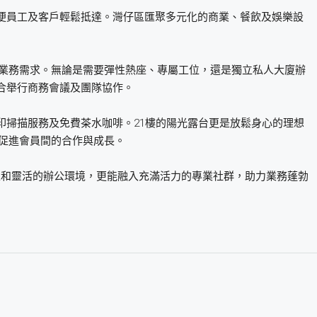
便員工及客戶輕鬆抵達。灣仔區匯聚多元化的商業、餐飲及娛樂設
足不同業務需求。無論是需要彈性熱座、專屬工位，還是獨立私人大廈辦
合舉行商務會議及團隊協作。
印掃描服務及免費茶水咖啡。21樓的陽光露台更是放鬆身心的理想
動，促進會員間的合作與成長。
地理位置和靈活的辦公環境，更能融入充滿活力的專業社群，助力業務蓬勃