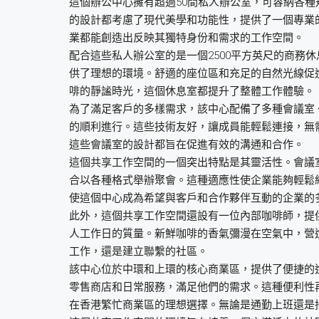
這個辦公中心擁有超過50間私人辦公室，可容納各
的設計都考慮了現代美學和功能性，提供了一個專業
業都能創造出反映其獨特身份和需求的工作空間。
配合這些私人辦公室的是一個2500平方英尺的商務
供了理想的環境。舒適的座位區和充足的自然光線促
啡的靜謐時光，這個休息室都提升了整體工作體驗。
為了滿足客戶的多樣需求，該中心配備了多種會議室
的順利進行。這些技術友好，讓成員能輕鬆連接，無
這些會議室的設計都旨在促進有效的溝通和合作。
這個共享工作空間的一個突出特點是其靈活性。會議
合以各種格式舉辦聚會。這種適應性使企業能夠輕鬆
使這個中心成為希望與客戶和合作夥伴互動的企業的
此外，這個共享工作空間還設有一位內部咖啡師，提
人工作日的質量。新鮮咖啡的香氣彌漫在空氣中，營
工作，還是建立聯繫的社區。
該中心位於中環和上環的核心商業區，提供了便捷的
零售商店和日常服務，滿足他們的需求。這種便利性
在香港繁忙商業區的理想選擇。無論是通勤上班還是