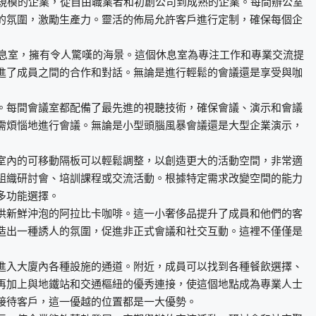
種規模的企業，從自由職業者和初創公司到成熟的企業。每間辦公室
的氛圍，激勵生產力。靈活的佈局允許客戶進行定制，確保每個企
休息室，擁有令人驚嘆的海景。這個休息室為專注工作和專業交流提
進了成員之間的合作和對話。無論是進行輕鬆的會議還是享受與咖
。每間會議室都配備了最先進的視聽技術，確保會議、演示和會議
需煩惱地進行會議。無論是小型頭腦風暴會議還是大型企業演示，
室內的可移動隔板可以輕鬆調整，以創造更大的活動空間，非常適
組織研討會、培訓課程或交流活動。根據特定需求改變空間的能力
多功能選擇。
供新鮮沖泡的阿拉比卡咖啡。這一小奢侈品提升了成員和他們的客
造出一種誘人的氛圍，促進非正式會議和社交互動。這裡不僅僅是
進入大廈內各種設施的通道。附近，成員可以找到各種餐飲選擇、
再加上與地鐵站和交通樞紐的優秀連接，使這個地點成為專業人士
接待客戶，這一優越的位置都是一大優勢。