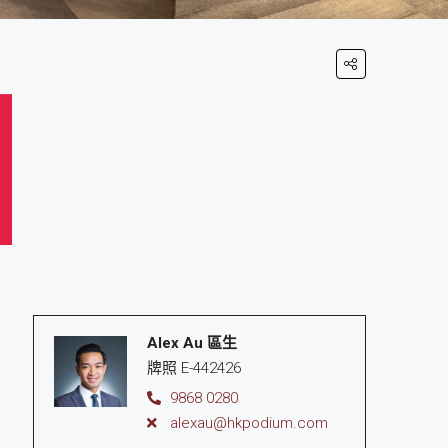
Alex Au 區生
牌照 E-442426
9868 0280
alexau@hkpodium.com