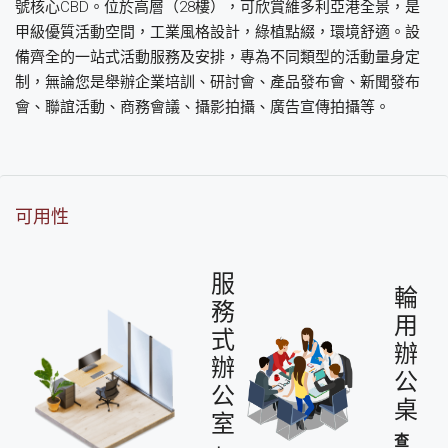
號核心CBD。位於高層（28樓），可欣賞維多利亞港全景，是
甲級優質活動空間，工業風格設計，綠植點綴，環境舒適。設
備齊全的一站式活動服務及安排，專為不同類型的活動量身定
制，無論您是舉辦企業培訓、研討會、產品發布會、新聞發布
會、聯誼活動、商務會議、攝影拍攝、廣告宣傳拍攝等。
可用性
服
輪
務
用
式
辦
辦
公
公
桌
室
查