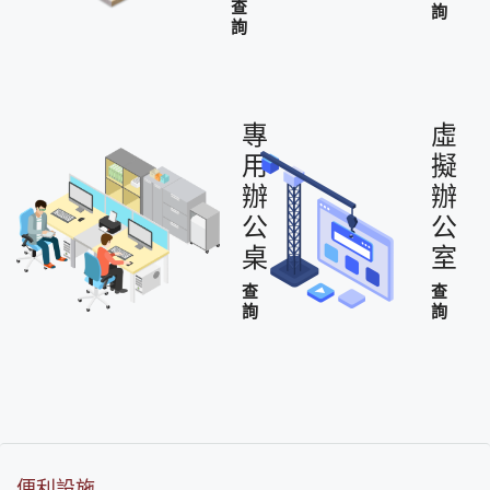
查
詢
詢
專
虛
用
擬
辦
辦
公
公
桌
室
查
查
詢
詢
便利設施