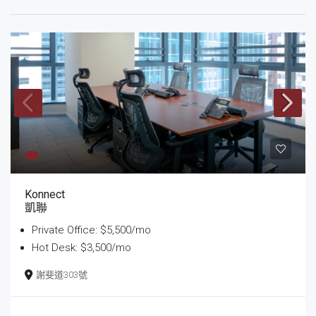
Konnect
凱聯
Private Office: $5,500/mo
Hot Desk: $3,500/mo
謝斐道303號