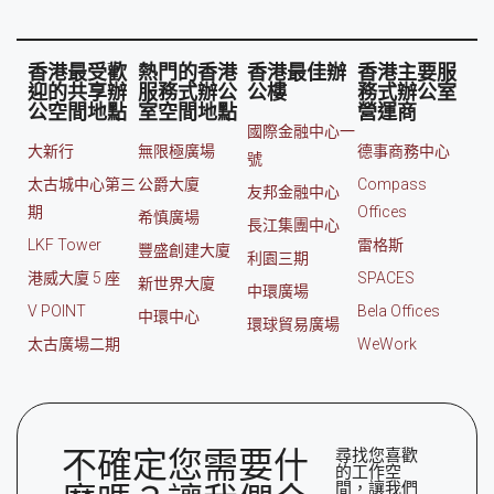
香港最受歡
熱門的香港
香港最佳辦
香港主要服
迎的共享辦
服務式辦公
公樓
務式辦公室
公空間地點
室空間地點
營運商
國際金融中心一
大新行
無限極廣場
德事商務中心
號
太古城中心第三
公爵大廈
Compass
友邦金融中心
期
Offices
希慎廣場
長江集團中心
LKF Tower
雷格斯
豐盛創建大廈
利園三期
港威大廈 5 座
SPACES
新世界大廈
中環廣場
V POINT
Bela Offices
中環中心
環球貿易廣場
太古廣場二期
WeWork
不確定您需要什
尋找您喜歡
的工作空
間，讓我們