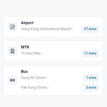
Airport
Hong Kong International AIrport -
37 mins
MTR
To Kwa Wan -
11 mins
Bus
Sung Kit Street -
1 mins
Pak Kung Street -
5 mins