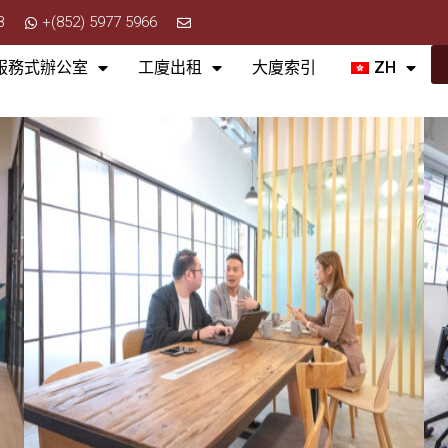
8
+(852) 5977 5966
服務式辦公室
工廈出租
大廈索引
ZH