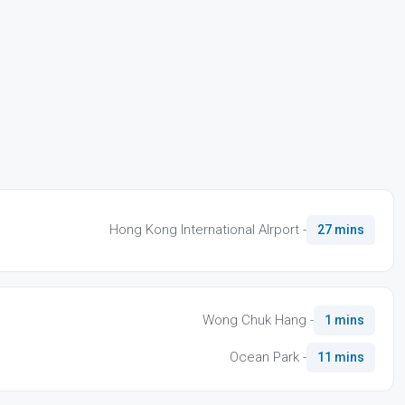
Hong Kong International AIrport -
27 mins
Wong Chuk Hang -
1 mins
Ocean Park -
11 mins