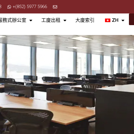
8
+(852) 5977 5966
服務式辦公室
工廈出租
大廈索引
ZH