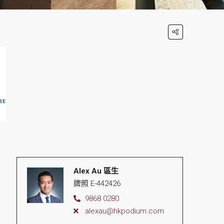
Alex Au 區生
牌照 E-442426
9868 0280
alexau@hkpodium.com