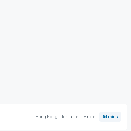
Hong Kong International AIrport -
54 mins