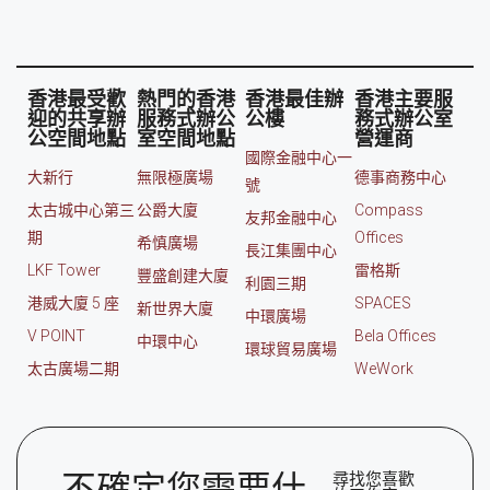
香港最受歡
熱門的香港
香港最佳辦
香港主要服
迎的共享辦
服務式辦公
公樓
務式辦公室
公空間地點
室空間地點
營運商
國際金融中心一
大新行
無限極廣場
德事商務中心
號
太古城中心第三
公爵大廈
Compass
友邦金融中心
期
Offices
希慎廣場
長江集團中心
LKF Tower
雷格斯
豐盛創建大廈
利園三期
港威大廈 5 座
SPACES
新世界大廈
中環廣場
V POINT
Bela Offices
中環中心
環球貿易廣場
太古廣場二期
WeWork
不確定您需要什
尋找您喜歡