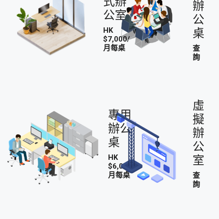
式辦
辦
公室
公
HK
桌
$7,000/
月每桌
查
詢
虛
專用
擬
辦公
辦
桌
公
HK
室
$6,000/
月每桌
查
詢