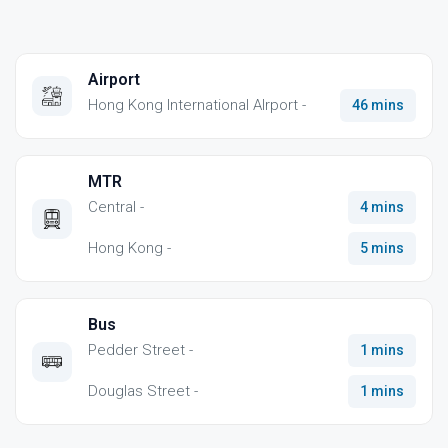
Airport
Hong Kong International AIrport -
46 mins
MTR
Central -
4 mins
Hong Kong -
5 mins
Bus
Pedder Street -
1 mins
Douglas Street -
1 mins