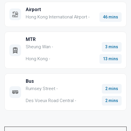
Airport
Hong Kong International AIrport -
46 mins
MTR
Sheung Wan -
3 mins
Hong Kong -
13 mins
Bus
Rumsey Street -
2 mins
Des Voeux Road Central -
2 mins