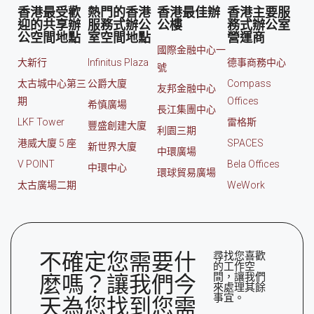
香港最受歡
熱門的香港
香港最佳辦
香港主要服
迎的共享辦
服務式辦公
公樓
務式辦公室
公空間地點
室空間地點
營運商
國際金融中心一
大新行
Infinitus Plaza
德事商務中心
號
太古城中心第三
公爵大廈
Compass
友邦金融中心
期
Offices
希慎廣場
長江集團中心
LKF Tower
雷格斯
豐盛創建大廈
利園三期
港威大廈 5 座
SPACES
新世界大廈
中環廣場
V POINT
Bela Offices
中環中心
環球貿易廣場
太古廣場二期
WeWork
不確定您需要什
尋找您喜歡
的工作空
間，讓我們
麼嗎？讓我們今
來處理其餘
事宜。
天為您找到您需