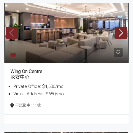
Wing On Centre
永安中心
Private Office: $4,500/mo
Virtual Address: $680/mo
干諾道中111號