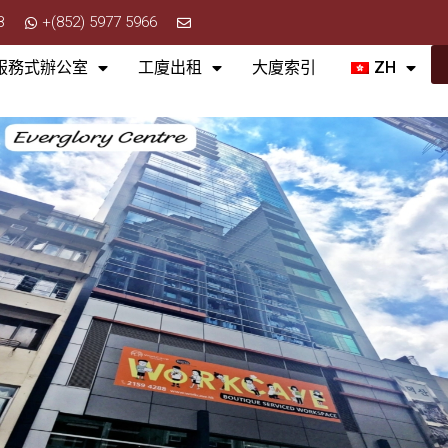
8
+(852) 5977 5966
服務式辦公室
工廈出租
大廈索引
ZH