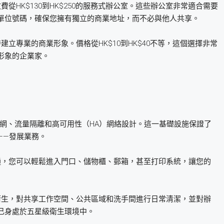
費從HK$130到HK$250的服務式辦公室。這些辦公室非常適合需要
單位號碼，確保您擁有獨立的商業地址，而不必與他人共享。
時建立專業的商業形象。價格從HK$10到HK$40不等，這個選擇非常
形象的企業家。
的互聯網、流量隔離和高可用性（HA）網絡設計。這一基礎設施保證了
——發展業務。
一卡通，您可以輕鬆進入門口、儲物櫃、郵箱，甚至打印系統，讓您的
重視衛生，對共享工作空間、公共區域和洗手間進行日常清潔，並對辦
己身處於五星級衛生環境中。