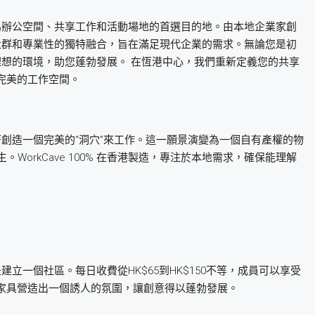
，成為辦公空間、共享工作和活動場地的首選目的地。由本地企業家創
性、社群和專業性的獨特融合，旨在滿足現代企業的需求。無論您是初
供理想的環境，助您蓬勃發展。 在恆港中心，我們重新定義您的共享
完美的工作空間。
想著創造一個完美的“洞穴”來工作。這一願景演變為一個自有產權的物
WorkCave 100% 在香港製造，專注於本地需求，確保能理解
建立一個社區。每日收費從HK$65到HK$150不等，成員可以享受
家具營造出一個誘人的氛圍，讓創意得以蓬勃發展。