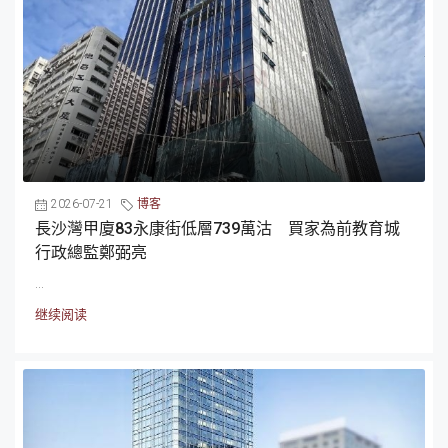
2026-07-21
博客
長沙灣甲廈83永康街低層739萬沽 買家為前教育城
行政總監鄭弼亮
...
继续阅读