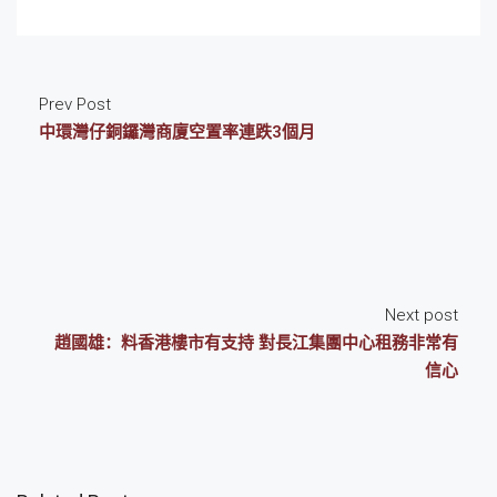
Prev Post
中環灣仔銅鑼灣商廈空置率連跌3個月
Next post
趙國雄：料香港樓市有支持 對長江集團中心租務非常有
信心