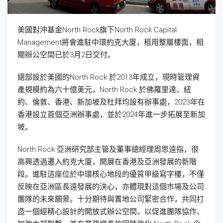
美國對沖基金North Rock旗下North Rock Capital
Management將會進駐中環約克大廈，租用整層樓面，相
關辦公空間已於3月2日交付。
總部設於美國的North Rock 於2013年成立，現時管理資
產規模約為六十億美元，North Rock 於佛羅里達、紐
約、倫敦、香港、新加坡及杜拜均設有辦事處，2023年在
香港設立首個亞洲辦事處，並於2024年進一步拓展至新加
坡。
North Rock 亞洲研究部主管及董事總經理周思遠指，很
高興透過遷入約克大廈，開展在香港及亞洲發展的新階
段。進駐這座位於中環核心地段的優質甲級寫字樓，不僅
反映在亞洲區長遠發展的決心，亦體現對這個市場及公司
團隊的未來願景。十分期待與置地公司緊密合作，共同打
造一個經精心設計的開放式辦公空間，以促進團隊協作、