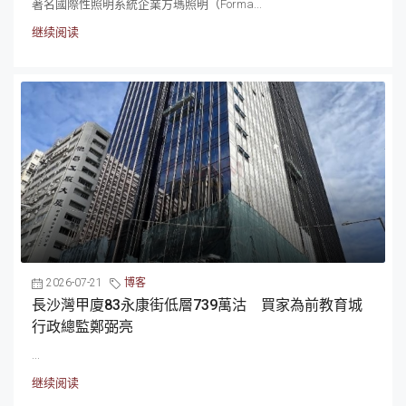
著名國際性照明系統企業方瑪照明（Forma...
继续阅读
2026-07-21
博客
長沙灣甲廈83永康街低層739萬沽 買家為前教育城
行政總監鄭弼亮
...
继续阅读