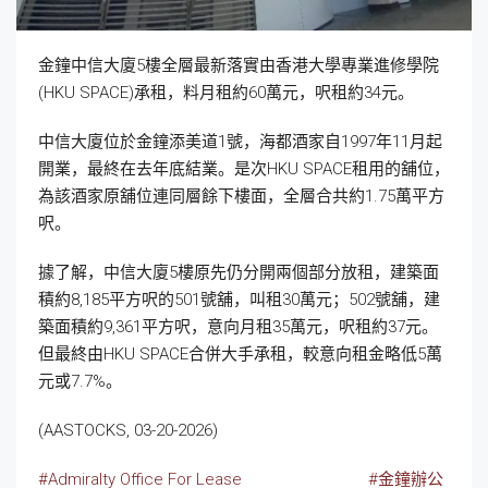
金鐘中信大廈5樓全層最新落實由香港大學專業進修學院
(HKU SPACE)承租，料月租約60萬元，呎租約34元。
中信大廈位於金鐘添美道1號，海都酒家自1997年11月起
開業，最終在去年底結業。是次HKU SPACE租用的舖位，
為該酒家原舖位連同層餘下樓面，全層合共約1.75萬平方
呎。
據了解，中信大廈5樓原先仍分開兩個部分放租，建築面
積約8,185平方呎的501號舖，叫租30萬元；502號舖，建
築面積約9,361平方呎，意向月租35萬元，呎租約37元。
但最終由HKU SPACE合併大手承租，較意向租金略低5萬
元或7.7%。
(AASTOCKS, 03-20-2026)
#Admiralty Office For Lease
#金鐘辦公