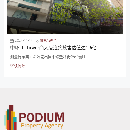
2024-11-14
研究与新闻
中环LL Tower商大厦连约放售估值达1.6亿
測量行承業主命公開出售中環些利街2至4號LL...
继续阅读