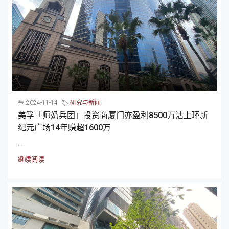
2024-11-14
研究与新闻
美孚「师奶兵团」投资商厦门亦盈利8500万沽上环新
纪元广场14年赚超1600万
...
继续阅读