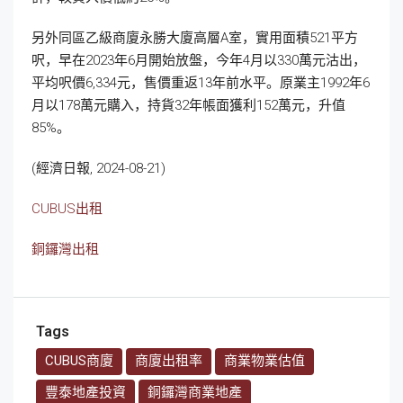
另外同區乙級商廈永勝大廈高層A室，實用面積521平方
呎，早在2023年6月開始放盤，今年4月以330萬元沽出，
平均呎價6,334元，售價重返13年前水平。原業主1992年6
月以178萬元購入，持貨32年帳面獲利152萬元，升值
85%。
(經濟日報, 2024-08-21)
CUBUS出租
銅鑼灣出租
Tags
CUBUS商廈
商廈出租率
商業物業估值
豐泰地產投資
銅鑼灣商業地產