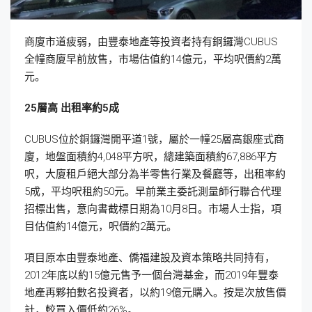
商廈市道疲弱，由豐泰地產等投資者持有銅鑼灣CUBUS
全幢商廈早前放售，市場估值約14億元，平均呎價約2萬
元。
25
層高
出租率約5
成
CUBUS位於銅鑼灣開平道1號，屬於一幢25層高銀座式商
廈，地盤面積約4,048平方呎，總建築面積約67,886平方
呎，大廈租戶絕大部分為半零售行業及餐廳等，出租率約
5成，平均呎租約50元。早前業主委託測量師行聯合代理
招標出售，意向書截標日期為10月8日。市場人士指，項
目估值約14億元，呎價約2萬元。
項目原本由豐泰地產、僑福建設及資本策略共同持有，
2012年底以約15億元售予一個台灣基金，而2019年豐泰
地產再夥拍數名投資者，以約19億元購入。按是次放售價
計，較買入價低約26%。