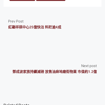
Prev Post
紅磡祥祺中心25億快沽 料貶逾4成
Next post
鄧成波家族持續減磅 放售油麻地廟街物業 市值約1.2億