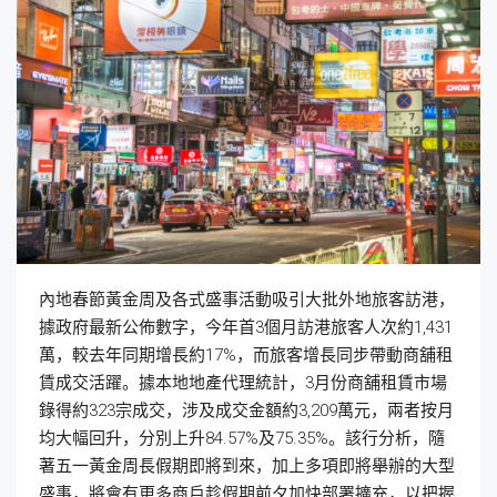
內地春節黃金周及各式盛事活動吸引大批外地旅客訪港，
據政府最新公佈數字，今年首3個月訪港旅客人次約1,431
萬，較去年同期增長約17%，而旅客增長同步帶動商舖租
賃成交活躍。據本地地產代理統計，3月份商舖租賃市場
錄得約323宗成交，涉及成交金額約3,209萬元，兩者按月
均大幅回升，分別上升84.57%及75.35%。該行分析，隨
著五一黃金周長假期即將到來，加上多項即將舉辦的大型
盛事，將會有更多商戶趁假期前夕加快部署擴充，以把握