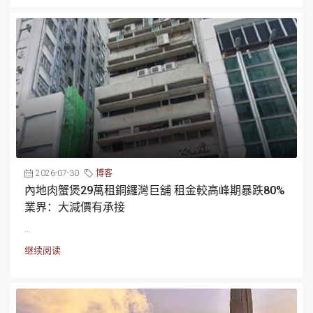
2026-07-30
博客
內地肉蟹煲29萬租銅鑼灣巨舖 租金較高峰期暴跌80%
業界：大減價有承接
...
继续阅读