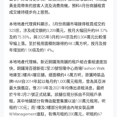
黃金周帶來的旅客人流及消費商機，預料4月份商舖租賃
成交維持穩步向上態勢。
本地地產代理資料顯示，3月份商舖市場錄得租賃成交約
323宗，涉及成交額約3,209萬元，按月大幅回升約84.57%
及約75.35%，與2025年3月約344宗及約3,504萬元比較僅
窄幅上落。至於租用面積則錄得約48.2萬方呎，按月及按
年增加約1.06倍及約1.4%。
本地地產代理稱，新近銅鑼灣商舖的租戶組合重組速度加
快，銅鑼灣百德新街2至20號恒隆中心商場Fashion Walk
地庫至2樓共4層巨舖，總面積約4.6萬方呎，原獲時裝品
牌H&M自2014年起以每月約1,000萬元租用，曾為其亞洲
最大旗艦店，惟2019年及2021年均傳出退租消息，最終
於今年2月21號正式結業。該舖位現分拆由不同租戶承
租，其中地舖部分有傳由龍豐集團以逾120萬元租用，呎
租約120元；而1樓及2樓部分則將由內地女裝品牌
W.Management進駐，有傳月租約200萬元，呎租約67