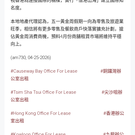
視香港為連接國際的橋樑，實行「借港出海」建立國際知
名度。
本地地產代理認為，五一黃金周假期一向為零售及旅遊業
旺季，相信將有更多零售及餐飲商戶快落實擴充計劃，搶
佔黃金周消費商機，預料4月份商舖租賃市場將維持平穩
向上。
(am730, 04-25-2026)
#Causeway Bay Office For Lease
#銅鑼灣辦
公室出租
#Tsim Sha Tsui Office For Lease
#尖沙咀辦
公室出租
#Hong Kong Office For Lease
#香港辦公
室出租
#Kowloon Office For Lease
#九龍辦公