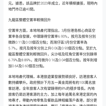
元。據悉，該品牌於2023年成立，近年積極擴張，現時內
地門市已逾40間。
九龍區整體空置率輕微回升
空置率方面，本地地產代理指出，3月份港島核心商區空
置率各自發展，中環錄得空置率6.93%，按月及按年分別
微跌0.11及0.03個百分點；而灣仔區3月份空置率為
5.7%，按月及按年分別上升0.06及0.93個百分點。至於九
龍區整體空置則輕微回升，尖沙咀及旺角空置率分別錄得
6.79%及8.89%，按月微升0.16及0.04個百分點，按年則增
加0.64及0.60個百分點。
本地地產代理稱，本港旅遊業發展勢頭良好，訪港旅客人
數持續攀升。政府預計下月五一黃金周將有約100萬名旅
客訪港，全年旅客人次有望錄得約8%的穩步增長。內地
旅客仍是訪港客源的主力，加上每年逾萬名來港定居的內
地專才，帶動內地零售及餐飲品牌相繼落戶香港，部分更