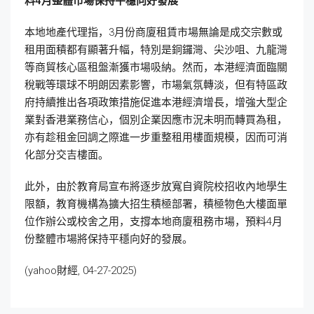
料4
月整體市場保持平穩向好發展
本地地產代理指，3月份商廈租賃市場無論是成交宗數或
租用面積都有顯著升幅，特別是銅鑼灣、尖沙咀、九龍灣
等商貿核心區租盤漸獲市場吸納。然而，本港經濟面臨關
稅戰等環球不明朗因素影響，市場氣氛轉淡，但有特區政
府持續推出各項政策措施促進本港經濟增長，增強大型企
業對香港業務信心，個別企業因應市況未明而轉買為租，
亦有趁租金回調之際進一步重整租用樓面規模，因而可消
化部分交吉樓面。
此外，由於教育局宣布將逐步放寬自資院校招收內地學生
限額，教育機構為擴大招生積極部署，積極物色大樓面單
位作辦公或校舍之用，支撐本地商廈租務市場，預料4月
份整體市場將保持平穩向好的發展。
(yahoo財經, 04-27-2025)