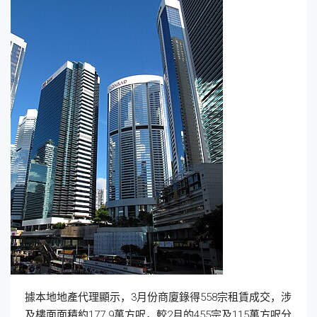
據本地地產代理顯示，3月份商廈錄得558宗租賃成交，涉
及樓面面積約177.9萬方呎，較2月的455宗及115萬方呎分