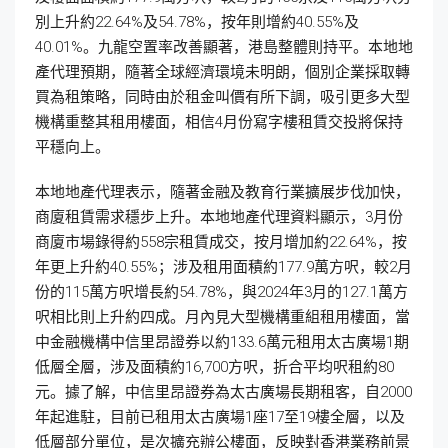
別上升約22.64%及54.78%，按年則增約40.55%及
40.01%。九龍空置率改善顯著，港島整體則持平。本地地
產代理預期，隨著全球經濟環境未明朗，個別企業採取轉
買為租策略，同時由於租金叫價有所下調，吸引更多大型
機構重整其租用樓面，相信4月份寫字樓租賃交投將保持
平穩向上。
本地地產代理表示，隨著金融及教育行業擴展步伐加快，
商廈租賃需求穩步上升。本地地產代理資料顯示，3月份
商廈市場錄得約558宗租賃成交，按月增加約22.64%，按
年更上升約40.55%；涉及租用面積約177.9萬方呎，較2月
份的115萬方呎增長約54.78%，與2024年3月的127.1萬方
呎相比則上升約四成。月內見大型機構重組租用樓面，當
中金融機構中信里昂證券以約133.6萬元租用太古廣場1期
低層全層，涉及面積約16,700方呎，折合平均呎租約80
元。據了解，中信里昂證券為太古廣場長期租客，自2000
年起進駐，目前已租用太古廣場1座17至19樓全層，以及
低層部分單位，是次擴充辦公樓面，反映對香港業務前景