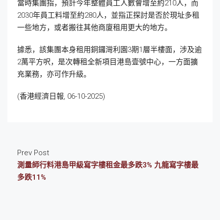
當時集團指，預計今年整體員工人數會增至約210人，而
2030年員工料增至約280人，並指正探討是否於現址多租
一些地方，或者搬往其他商廈租用更大的地方。
據悉，該集團本身租用銅鑼灣利園3期1層半樓面，涉及逾
2萬平方呎，是次轉租全新項目港島壹號中心，一方面擴
充業務，亦可作升級。
(香港經濟日報, 06-10-2025)
Prev Post
測量師行料港島甲級寫字樓租金最多跌3% 九龍寫字樓最
多跌11%