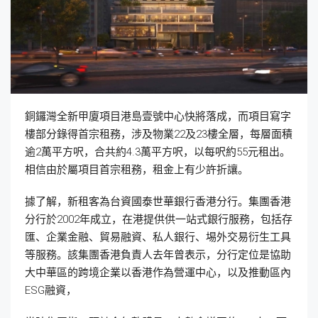
銅鑼灣全新甲廈項目港島壹號中心快將落成，而項目寫字
樓部分錄得首宗租務，涉及物業22及23樓全層，每層面積
逾2萬平方呎，合共約4.3萬平方呎，以每呎約55元租出。
相信由於屬項目首宗租務，租金上有少許折讓。
據了解，新租客為台資國泰世華銀行香港分行。集團香港
分行於2002年成立，在港提供供一站式銀行服務，包括存
匯、企業金融、貿易融資、私人銀行、埸外交易衍生工具
等服務。該集團香港負責人去年曾表示，分行定位是協助
大中華區的跨境企業以香港作為營運中心，以及推動區內
ESG融資，