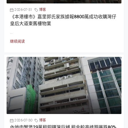
2026-07-31
博客
《本港樓市》嘉里郭氏家族據報8800萬成功收購灣仔
皇后大道東舊樓物業
...
继续阅读
2026-07-30
博客
內地肉蟹煲29萬租銅鑼灣巨舖 租金較高峰期暴跌80%