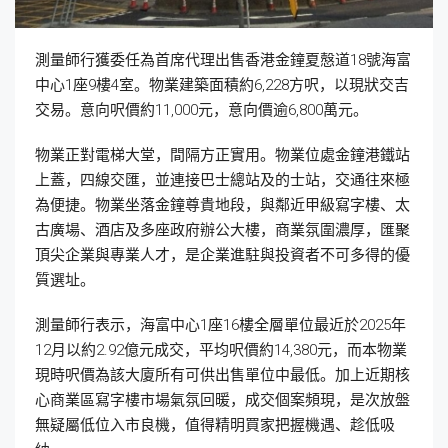
測量師行獲委任為首席代理出售香港金鐘夏慤道18號海富
中心1座9樓4室。物業建築面積約6,228方呎，以現狀交吉
交易。意向呎價約11,000元，意向價逾6,800萬元。
物業正對電梯大堂，間隔方正實用。物業位處金鐘港鐵站
上蓋，四線交匯，並連接巴士總站及的士站，交通往來極
為便捷。物業坐落金鐘尊貴地段，與鄰近甲級寫字樓、太
古廣場、酒店及多座政府辦公大樓，商業氛圍濃厚，匯聚
頂尖企業與專業人才，是企業進駐與投資者不可多得的優
質選址。
測量師行表示，海富中心1座16樓全層單位最近於2025年
12月以約2.92億元成交，平均呎價約14,380元，而本物業
現時呎價為該大廈所有可供出售單位中最低。加上近期核
心商業區寫字樓市場氣氛回暖，成交個案頻現，是次放盤
無疑屬低位入市良機，值得精明買家把握機遇、趁低吸