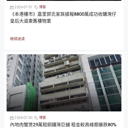
2026-07-31
博客
《本港樓市》嘉里郭氏家族據報8800萬成功收購灣仔
皇后大道東舊樓物業
...
继续阅读
2026-07-30
博客
內地肉蟹煲29萬租銅鑼灣巨舖 租金較高峰期暴跌80%