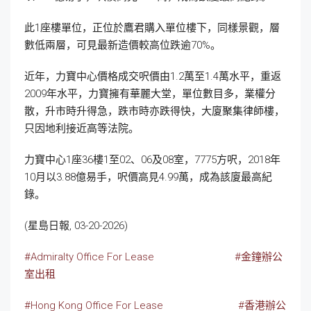
此1座樓單位，正位於鷹君購入單位樓下，同樣景觀，層
數低兩層，可見最新造價較高位跌逾70%。
近年，力寶中心價格成交呎價由1.2萬至1.4萬水平，重返
2009年水平，力寶擁有華麗大堂，單位數目多，業權分
散，升市時升得急，跌市時亦跌得快，大廈聚集律師樓，
只因地利接近高等法院。
力寶中心1座36樓1至02、06及08室，7775方呎，2018年
10月以3.88億易手，呎價高見4.99萬，成為該廈最高紀
錄。
(星島日報, 03-20-2026)
#Admiralty Office For Lease
#金鐘辦公
室出租
#Hong Kong Office For Lease
#香港辦公