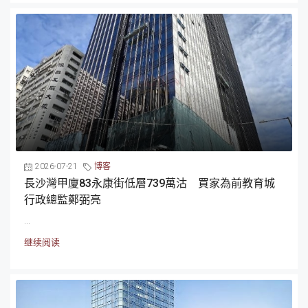
2026-07-21
博客
長沙灣甲廈83永康街低層739萬沽 買家為前教育城
行政總監鄭弼亮
...
继续阅读