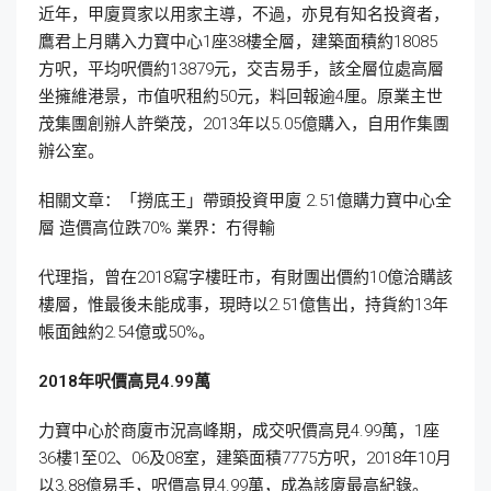
近年，甲廈買家以用家主導，不過，亦見有知名投資者，
鷹君上月購入力寶中心1座38樓全層，建築面積約18085
方呎，平均呎價約13879元，交吉易手，該全層位處高層
坐擁維港景，市值呎租約50元，料回報逾4厘。原業主世
茂集團創辦人許榮茂，2013年以5.05億購入，自用作集團
辦公室。
相關文章：「撈底王」帶頭投資甲廈 2.51億購力寶中心全
層 造價高位跌70% 業界：冇得輸
代理指，曾在2018寫字樓旺市，有財團出價約10億洽購該
樓層，惟最後未能成事，現時以2.51億售出，持貨約13年
帳面蝕約2.54億或50%。
2018
年呎價高見4.99
萬
力寶中心於商廈市況高峰期，成交呎價高見4.99萬，1座
36樓1至02、06及08室，建築面積7775方呎，2018年10月
以3.88億易手，呎價高見4.99萬，成為該廈最高紀錄。