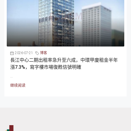
2026-07-21
博客
長江中心二期出租率急升至六成，中環甲廈租金半年
漲7.3%，寫字樓市場復甦信號明確
...
继续阅读