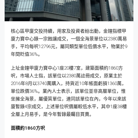
核心區甲廈交投持續，用家及投資者紛出動，金鐘指標甲
廈力寶中心錄一宗蝕讓成交，一個全海景單位以2380萬易
手，平均每呎12796元，屬同類型單位低價水平，物業於9
年間貶值36%。
上址金鐘甲廈力寶中心1座20樓7室，建築面積約1860方
呎，市場人士指，該單位以2380萬註冊成交，原業主於
2016年8月以3740萬購入，持貨近10年帳面虧損1360萬，
單位跌價36%。業內人士表示，該單位並非高層單位，惟
坐擁全海景，屬優質單位，連同該單位在內，今年以來該
廈暫錄4宗成交，上述單位呎價屬較低水平，其中1座38樓
全層上月易手，是今年暫錄最矚目買賣。
面積約1860
方呎