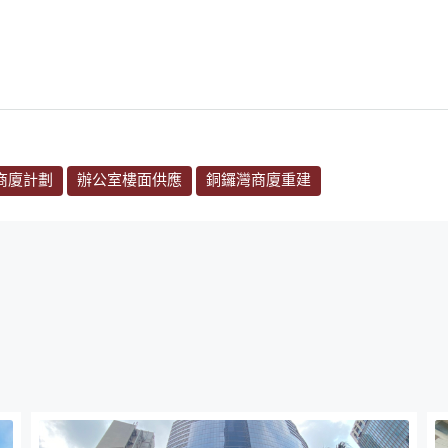
商廈計劃
辦公室樓面供應
銅鑼灣商廈重建