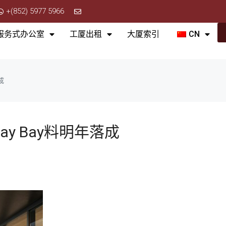
+(852) 5977 5966
服务式办公室
工厦出租
大厦索引
CN
成
way Bay料明年落成