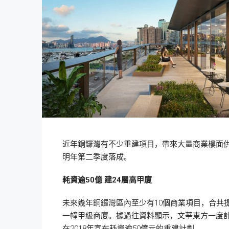
近年銅鑼灣有不少重建項目，帶來大量商業樓面供應，
明年第二季度落成。
耗資逾50
億
建24
層高甲廈
未來幾年銅鑼灣區內至少有10個商業項目，合共提
一幢甲級商廈。據過往資料顯示，文華東方一度計
在2018年宣布耗資逾50億元的重建計劃。