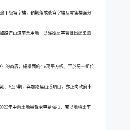
的多用途甲級寫字樓，預期落成後寫字樓及零售樓面分
投得加路連山道商業用地，已經獲屋宇署批出建築圖
庫）的商廈，總樓面約4.8萬平方呎。至於另一組位
期、5至6期，與加路連山道項目，亦正向政府申
2022年中向土地審裁處申請強拍，若以地積比率