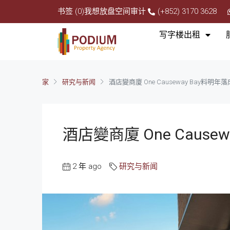
书签 (0)
我想放盘
空间审计
(+852) 3170 3628
写字楼出租
家
研究与新闻
酒店變商廈 One Causeway Bay料明年落
酒店變商廈 One Cause
2 年 ago
研究与新闻