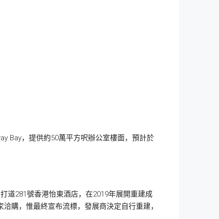
y Bay，提供約50萬平方呎辦公室樓面，預計於
道281號香港怡東酒店，在2019年展開重建成
買家洽購，惟最終宣布流標，發展商決定自行重建，