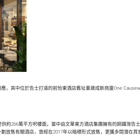
其中位於告士打道的前怡東酒店舊址重建成新商廈One Causewa
供約266萬平方呎樓面，當中由文華東方酒店集團擁有的銅鑼灣告士打
劃放售有關酒店，曾經在2017年以暗標形式放售，更獲多間潛在