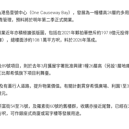
壹號中心（One Causeway Bay），發展為一幢樓高24層
負責管理，預料將於明年第二季正式開業。
近年亦積極擴張版圖，包括在2021年夥拍華懋斥約197.8億元
），總樓面涉約108.1萬平方呎，料於2026年落成。
及89號項目，則於去年3月獲屋宇署批准興建1幢26層高（另設1層地
正比鄰希慎旗下項目利舞臺。
及有蓋行人道路，提升物業價值。有關計劃貫穿希慎廣場、利園1至3
億元。
斯富街54至76號，及羅素街60號的舊樓群，收購亦接近尾聲，已經在
平方呎，可作銀座式商廈或寫字樓等發展用途。