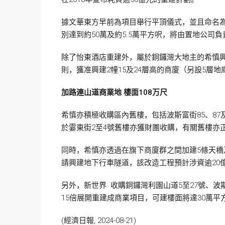
據文華東方早前為項目舉行平頂儀式，並且命名為港島
別達到約50萬及約5.5萬平方呎，將由置地公司
除了怡東酒店重建外，屬於銅鑼灣大地主的希慎興業
則，獲准興建2幢15及24層高的商廈（另設5層地庫
加路連山道商業地
樓面108
万尺
希慎亦積極收購區內舊樓，包括波斯富街85、87
於霎東街2至4號舊樓亦獲財團收購，有關舊樓亦
同時，希慎亦透過在旗下商廈群之間加建5條天橋
請興建地下行車隧道，該改造工程預計涉資逾20
另外，新世界 收購銅鑼灣利園山道5至27號、波
15倍展開重建成商業項目，可建樓面將達30萬
(經濟日報, 2024-08-21)