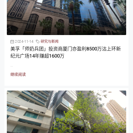
2024-11-14
研究与新闻
美孚「师奶兵团」投资商厦门亦盈利8500万沽上环新
纪元广场14年赚超1600万
...
继续阅读