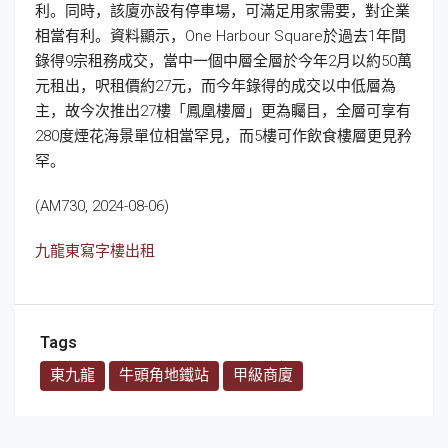
利。同時，該廈亦設有停車場，可滿足用家需要，對企業
相當有利。資料顯示，One Harbour Square於過去1年間
錄得9宗租務成交，當中一個中層全層於今年2月以約50萬
元租出，呎租價約27元，而今年錄得的成交以中低層為
主，故今次推出27樓「鳳凰樓層」更為矚目，全層可享有
280度煙花海景單位相當罕見，而5樓可作飲食樓層更見矜
罕。
(AM730, 2024-08-06)
九龍東寫字樓出租
Tags
東九龍
牛頭角地鐵站
甲級商廈