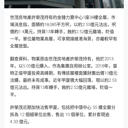
世茂房地產許榮茂持有的金鐘力寶中心1座38樓全層，市
場消息指，面積約18,085平方呎，以約2.53億元沽出，呎
價約1.4萬元，持貨13年轉手，蝕約2.52億元離場，貶值
一半。單位屬物業高層，可享開揚維港海景，亦屬較罕有
全層放盤。
翻查資料，物業原由世茂房地產許榮茂持有，他於2013
年，以5.05億元購入，作為集團自用辦公室。2018年，當
時正值甲廈投資高峰期，有傳該層樓面獲財團出價10億元
洽購，最終未有成事。近年甲廈價大幅回落，現以約2.53
億元沽出。持貨13年轉手，蝕約2.52億元離場，貶值一
半。
許榮茂近期加快沽售甲廈，包括把中環中心 55 樓全層分
拆為 12 個細單位出售，售出 10 個單位，累計套現逾
4.33 億元。