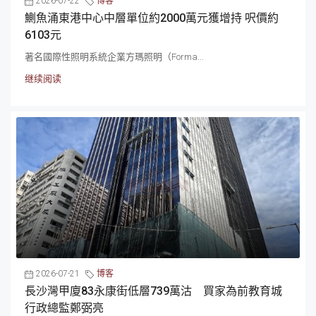
2026-07-22
博客
鰂魚涌東港中心中層單位約2000萬元獲增持 呎價約
6103元
著名國際性照明系統企業方瑪照明（Forma...
继续阅读
2026-07-21
博客
長沙灣甲廈83永康街低層739萬沽 買家為前教育城
行政總監鄭弼亮