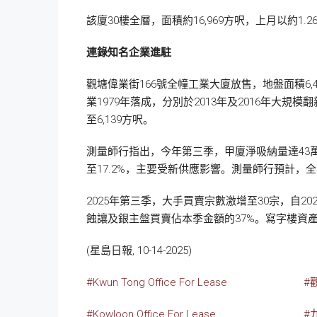
該廈30樓全層，面積約16,969方呎，上月以約
連錄知名企業進駐
觀塘偉業街166號全幢工業大廈放售，地盤面積6,4
業1979年落成，分別於2013年及2016年大規
至6,139方呎。
測量師行指出，今年第三季，甲廈淨吸納量達43
至17.2%，主要受新供應影響。測量師行預計，
2025年第三季，大手買賣宗數激增至30宗，自
蝕讓及銀主盤買賣佔本季金額的37%。寫字樓資產
(星島日報, 10-14-2025)
#Kwun Tong Office For Lease
#
#Kowloon Office For Lease
#