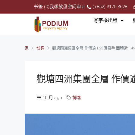
书签 (0)
我想放盘
空间审计
(+852) 3170 3628
写字楼出租
家
博客
觀塘四洲集團全層 作價逾1.23億易手 面積近1.4
觀塘四洲集團全層 作價逾1
10 月 ago
博客