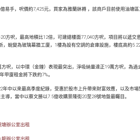
1.26億易手，呎價約7,425元，買家為雅蘭牀褥 ，該商戶目前使用
20方呎，最高地積比12倍，可建總樓面77,040方呎，項目將以遞交
模翻新，蛻變為玻璃幕牆工廈，1樓為設有空調的倉庫設施，樓底高約5.22
萬方呎，以中環（金鐘）表現最突出，淨吸納量達正19萬方呎，為過
全年甲廈租金將下跌約7%。
2022年中以來最高季度紀錄，受惠於股市上升帶來財富效應，以及市場
主導，當中以蔡文勝以7.5億收購景隆街20至28號地盤最矚目。
觀塘辦公室出租
九龍辦公室出租