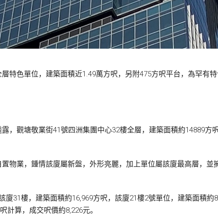
特色單位，建築面積近1.49萬方呎，另附475方呎平台，為罕有特
觀塘敬業街41號四洲集團中心32樓全層，建築面積約14889方呎，
自置物業，鍾情該廈屬新盤，外形亮麗，加上單位屬該廈最高層，並
31樓，建築面積約16,969方呎，該廈21樓2號單位，建築面積約8
方呎計算，成交呎價約8,226元。