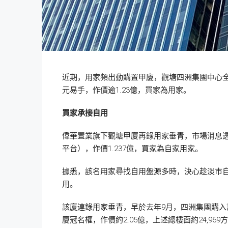
近期，用家頻出動購置甲廈，觀塘四洲集團中心全層
元易手，作價逾1.23億，買家為用家。
買家承接自用
偉華置業旗下觀塘甲廈再錄用家垂青，市場消息透露，
平台），作價1.237億，買家為自家用家。
據悉，該名用家尋找自用盤源多時，決心趁淡市
用。
該廈連錄用家垂青，早於去年9月，四洲集團購入該廈
廈冠名權，作價約2.05億，上述總樓面約24,969