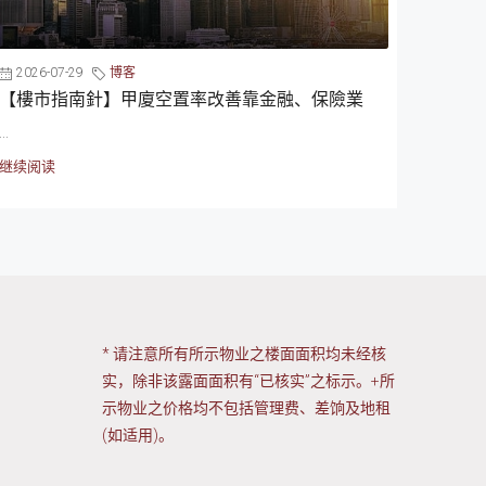
2026-07-29
博客
【樓市指南針】甲廈空置率改善靠金融、保險業
...
继续阅读
* 请注意所有所示物业之楼面面积均未经核
实，除非该露面面积有“已核实”之标示。+所
示物业之价格均不包括管理费、差饷及地租
(如适用)。