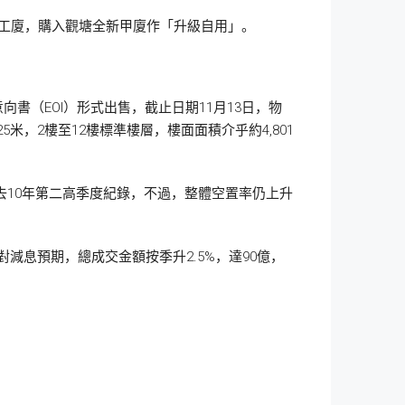
油塘區工廈，購入觀塘全新甲廈作「升級自用」。
意向書（EOI）形式出售，截止日期11月13日，物
5米，2樓至12樓標準樓層，樓面面積介乎約4,801
去10年第二高季度紀錄，不過，整體空置率仍上升
對減息預期，總成交金額按季升2.5%，達90億，