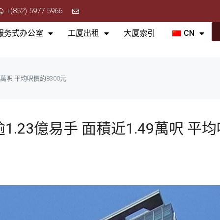
+(852) 5977 5966
服务式办公室
工厦出租
大厦索引
CN
9萬呎 平均呎價約8300元
.23億易手 面積近1.49萬呎 平均