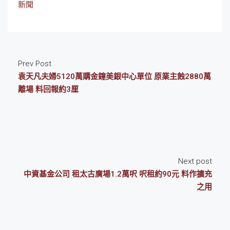
新聞
Prev Post
袁天凡夫婦5120萬購金鐘美銀中心單位 原業主蝕2880萬
離場 料回報約3厘
Next post
中資基金公司 租太古廣場1.2萬呎 呎租約90元 料作擴充
之用