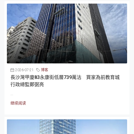
2026-07-21
博客
長沙灣甲廈83永康街低層739萬沽 買家為前教育城
行政總監鄭弼亮
...
继续阅读