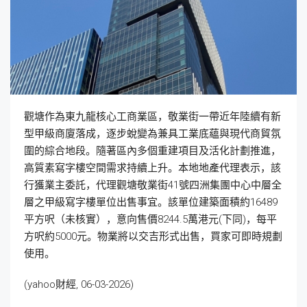
觀塘作為東九龍核心工商業區，敬業街一帶近年陸續有新
型甲級商廈落成，逐步蛻變為兼具工業底蘊與現代商貿氛
圍的綜合地段。隨著區內多個重建項目及活化計劃推進，
高質素寫字樓空間需求持續上升。本地地產代理表示，該
行獲業主委託，代理觀塘敬業街41號四洲集團中心中層全
層之甲級寫字樓單位出售事宜。該單位建築面積約16489
平方呎（未核實），意向售價8244.5萬港元(下同)，每平
方呎約5000元。物業將以交吉形式出售，買家可即時規劃
使用。
(yahoo財經, 06-03-2026)