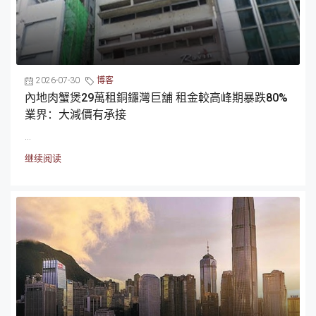
2026-07-30
博客
內地肉蟹煲29萬租銅鑼灣巨舖 租金較高峰期暴跌80%
業界：大減價有承接
...
继续阅读