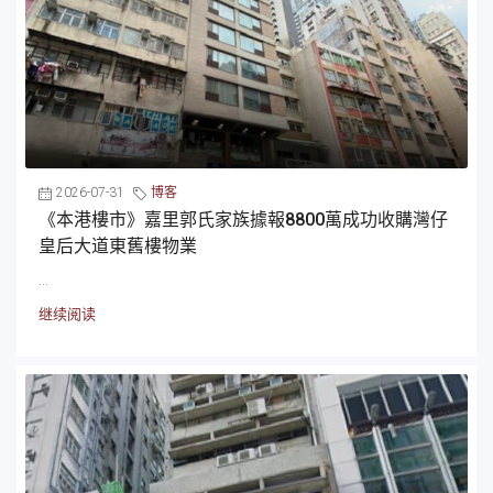
2026-07-31
博客
《本港樓市》嘉里郭氏家族據報8800萬成功收購灣仔
皇后大道東舊樓物業
...
继续阅读