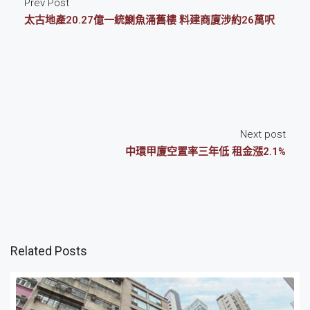
Prev Post
太古地產20.27億一統鰂魚涌舊樓 料建商廈涉約26萬呎
Next post
中環甲廈空置率三年低 租金漲2.1%
Related Posts