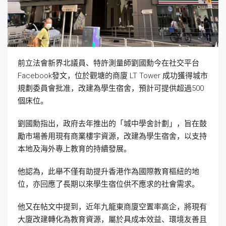
前立法會新界北議員、特許測量師劉國勳今在社交平台
Facebook發文，位於觀塘的商廈 LT Tower 成功獲得城市
規劃委員會批准，改建為學生宿舍，預計可提供超過500
個床位。
劉國勳指出，政府去年推出的「城中學舍計劃」，旨在鼓
勵市場善用現有商業樓宇資源，改建為學生宿舍，以支持
本地及海外專上教育的持續發展。
他認為，此舉不僅有助提升香港作為國際教育樞紐的地
位，亦回應了長期以來學生宿位供不應求的社會需求。
他又在帖文中提到，近年九龍東商廈空置率高企，將現有
大廈改建轉化為教育資源，屬於具成本效益、環境友善且