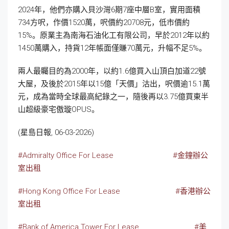
2024年，他們亦購入貝沙灣6期7座中層B室，實用面積
734方呎，作價1520萬，呎價約20708元，低市價約
15%。原業主為南海石油化工有限公司，早於2012年以約
1450萬購入，持貨12年帳面僅賺70萬元，升幅不足5%。
兩人最矚目的為2000年，以約1.6億買入山頂白加道22號
大屋，及後於2015年以15億「天價」沽出，呎價逾15.1萬
元，成為當時全球最高紀錄之一，隨後再以3.75億買東半
山超級豪宅傲璇OPUS。
(星島日報, 06-03-2026)
#Admiralty Office For Lease
#金鐘辦公
室出租
#Hong Kong Office For Lease
#香港辦公
室出租
#Bank of America Tower
For Lease
#美