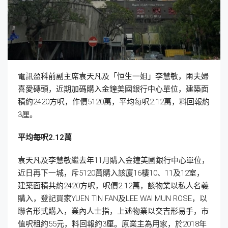
電訊盈科前副主席袁天凡及「恒生一姐」李慧敏，兩夫婦
喜愛磚頭，近期加碼購入金鐘美國銀行中心單位，建築面
積約2420方呎，作價5120萬，平均每呎2.12萬，料回報約
3厘。
平均每呎2.12
萬
袁天凡及李慧敏繼去年11月購入金鐘美國銀行中心單位，
近日再下一城，斥5120萬購入該廈16樓10、11及12室，
建築面積共約2420方呎，呎價2.12萬，該物業以私人名義
購入，登記買家YUEN TIN FAN及LEE WAI MUN ROSE，以
聯名形式購入，業內人士指，上述物業以交吉形易手，市
值呎租約55元，料回報約3厘。原業主為用家，於2018年