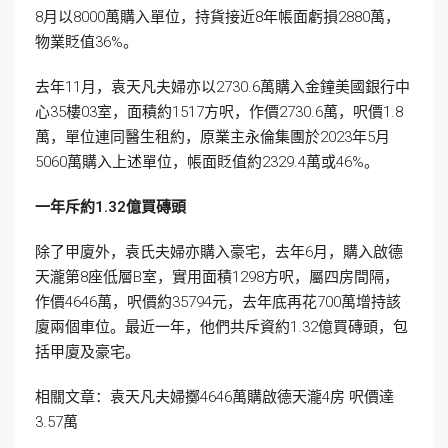
8月以8000萬購入單位，持貨接近8年帳面虧損2880萬，
物業貶值36%。
去年11月，袁天凡夫婦亦以2730.6萬購入金鐘美國銀行中
心35樓03室，面積約1517方呎，作價2730.6萬，呎價1.8
萬，單位連同醫生租約，原業主永倫集團於2023年5月
5060萬購入上述單位，帳面貶值約2329.4萬或46%。
一年斥約1.32
億買磚頭
除了甲廈外，袁氏夫婦亦購入豪宅，去年6月，購入啟德
天瀧第8座低層B室，實用面積1298方呎，屬四房間隔，
作價4646萬，呎價約35794元，去年底再花700萬增持該
廈兩個車位。最近一年，他們共斥資約1.32億買磚頭，包
括甲廈及豪宅。
相關文章：袁天凡夫婦擲4646萬購啟德天瀧4房 呎價達
3.57萬