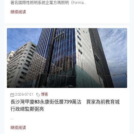
著名國際性照明系統企業方瑪照明（Forma...
继续阅读
2026-07-21
博客
長沙灣甲廈83永康街低層739萬沽 買家為前教育城
行政總監鄭弼亮
...
继续阅读