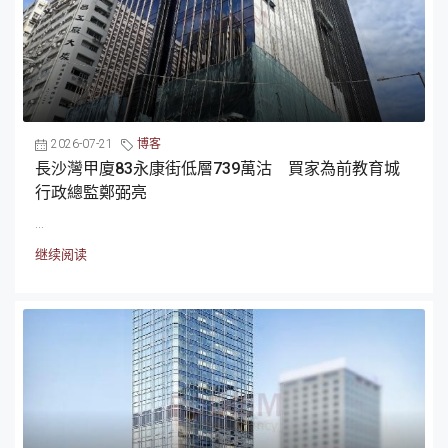
2026-07-21
博客
長沙灣甲廈83永康街低層739萬沽 買家為前教育城
行政總監鄭弼亮
...
继续阅读