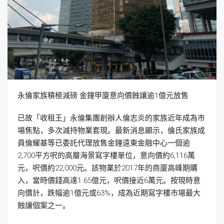
永倫家族積極減磅 金鐘甲廈意向價蝕讓逾1億元放售
已故「收租王」永倫集團創辦人倫志炎的家族近年成為市
場焦點，多次減持物業套現。最新消息顯示，倫氏家族成
員倫耀基等已委託代理放售金鐘遠東金融中心一個逾
2,700平方呎的高層海景寫字樓單位，意向價約6,116萬
元，呎價約22,000元。該物業於2017年的商廈高峰期購
入，當時價錢高達1.65億元，呎價接近6萬元。按現時意
向價計，跌幅逾1億元或63%，成為近期寫字樓市場最大
蝕讓個案之一。