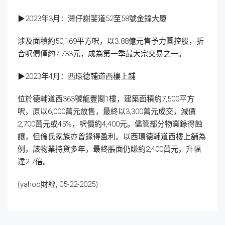
▶2023年3月：灣仔謝斐道52至58號金鐘大廈
涉及面積約50,169平方呎，以3.88億元售予力圖控股，折
合呎價僅約7,733元，成為第一季最大宗交易之一。
▶2023年4月：西環德輔道西樓上舖
位於德輔道西363號龍豐閣1樓，建築面積約7,500平方
呎，原以6,000萬元放售，最終以3,300萬元成交，減價
2,700萬元或45%，呎價約4,400元。儘管部分物業錄得蝕
讓，但倫氏家族亦曾錄得盈利。以西環德輔道西樓上舖為
例，該物業持貨多年，最終脹面仍賺約2,400萬元，升幅
達2.7倍。
(yahoo財經, 05-22-2025)