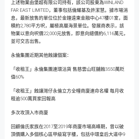
上述物業由堡超有限公司持有，該公司股東為WINLAND
FAR EAST LIMITED，董事包括倫耀基及許潔慧。據市場消
息，最新放售的單位位於金鐘遠東金融中心47樓01室，面
積約2,780平方呎，屬極高層海景單位。發展商表示，該
物業以意向呎價22,000元放售，即意向總價約6,116萬元，
並可交吉出售。
永倫集團近期其他蝕讓個案：
「收租王」永倫集團連環沽貨 售慈雲山旺舖蝕3550萬貶
值60%
「收租王」蝕讓灣仔永倫立方全幢商廈連命名權 每月收
租逾500萬買家回報高
多次攻頂入市商廈
回顧倫氏家族在2017至2019年商廈市場高峰期，曾以破
頂價購入多個核心區甲級寫字樓，包括中環皇后大道中9