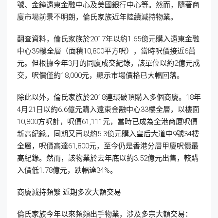
號、金鐘遠東金融中心及美國銀行中心等。然而，隨著商
廈市場前景不明朗，倫氏家族近年陸續減持物業。
翻查資料，倫氏家族於2017年以約1.65億元購入遠東金融
中心39樓全層（面積10,800平方呎），當時呎價接近6萬
元。但根據今年3月的同廈成交紀錄，該單位以約2億元成
交，呎價僅約18,000元，顯示市場價格已大幅回落。
除此以外，倫氏家族於2018連環破頂購入多個商廈。18年
4月21日以約6.6億元購入遠東金融中心33樓全層，以樓面
10,800方呎計，呎價61,111元，當時已成為全港商廈呎價
新高紀錄。同期又再以約5.3億元購入皇后大道中9號34樓
全層，呎價高達61,800元，至今仍是香港分層甲廈呎價最
高紀錄。然而，該物業於去年底以約3.52億元出售，較購
入價低1.78億元，跌幅達34%。
商廈減持頻繁 近期多次大額交易
倫氏家族今年以來頻頻出手物業，涉及多宗大額交易：