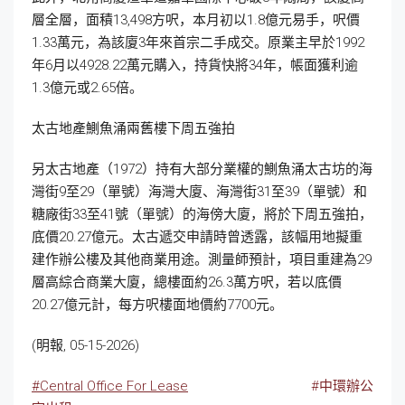
層全層，面積13,498方呎，本月初以1.8億元易手，呎價
1.33萬元，為該廈3年來首宗二手成交。原業主早於1992
年6月以4928.22萬元購入，持貨快將34年，帳面獲利逾
1.3億元或2.65倍。
太古地產鰂魚涌兩舊樓下周五強拍
另太古地產（1972）持有大部分業權的鰂魚涌太古坊的海
灣街9至29（單號）海灣大廈、海灣街31至39（單號）和
糖廠街33至41號（單號）的海傍大廈，將於下周五強拍，
底價20.27億元。太古遞交申請時曾透露，該幅用地擬重
建作辦公樓及其他商業用途。測量師預計，項目重建為29
層高綜合商業大廈，總樓面約26.3萬方呎，若以底價
20.27億元計，每方呎樓面地價約7700元。
(明報, 05-15-2026)
#Central Office For Lease
#中環辦公