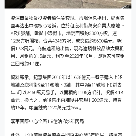
資深商業物業投資者續沽貨套現。市場消息指出，紀惠集
團再沽出中環核心地舖，位於租庇利街萬安商業大廈地下
A及B號舖，毗鄰中環街市，地舖面積約3060方呎，連
1286方呎閣樓，合共4346方呎，成交價約8600萬元，呎
價1.98萬元。商舖連租約出售，現為連鎖餐飲品牌太興租
用，月租約31.5萬元，租期至2028年10月，即買家可享租
金回報約4.4厘。
資料顯示，紀惠集團2010年以1.628億元一籃子購入上述
地舖及庇利街9至11號地下B舖，其中9至11號地下B舖去
年5月以3460萬元易手，以面積約1106方呎計，呎價3.13
萬元。換言之，前後售出兩舖後共套現1.206億元，持貨
約16年，帳面蝕約4220萬元或26%。
嘉華國際中心全層1.8億沽 破3年悶局
此外，北角商廈渣華道嘉華國際中心破3年悶局，該廈高