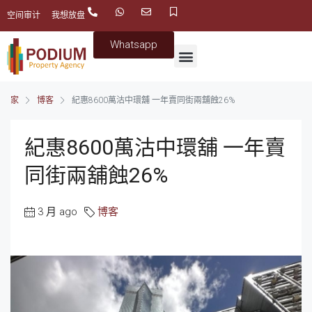
空间审计
我想放盘
Whatsapp
家
博客
紀惠8600萬沽中環舖 一年賣同街兩舖蝕26%
紀惠8600萬沽中環舖 一年賣
同街兩舖蝕26%
3 月 ago
博客