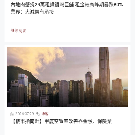
內地肉蟹煲29萬租銅鑼灣巨舖 租金較高峰期暴跌80%
業界：大減價有承接
...
继续阅读
2026-07-29
博客
【樓市指南針】甲廈空置率改善靠金融、保險業
...