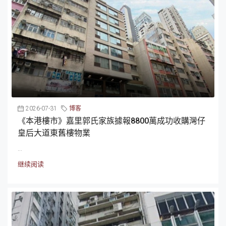
2026-07-31
博客
《本港樓市》嘉里郭氏家族據報8800萬成功收購灣仔
皇后大道東舊樓物業
...
继续阅读