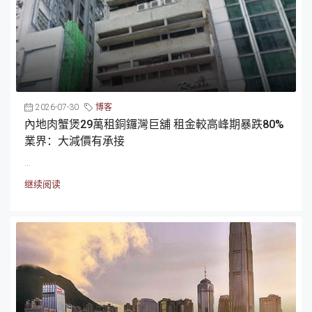
2026-07-30
博客
內地肉蟹煲29萬租銅鑼灣巨舖 租金較高峰期暴跌80%
業界：大減價有承接
...
继续阅读