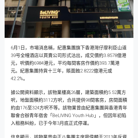
6月1日，市場消息稱，紀惠集團旗下香港灣仔摩利臣山道
39号全幢酒店以買賣公司形式沽出，成交價約3.8578億港
元，呎價約6984港元，平均每間客房作價約393.7萬港
元。紀惠集團持貨十三年，賬面蝕2.8222億港元或
42.2%。
據公開資料顯示，該物業樓高26層，建築面積約5.52萬方
呎，地盤面積約3112方呎，合共提供98間客房，房間面積
約由176至324方呎不等。該物業曾由紀惠集團與香港青年
聯會合辦青年宿舍「BeLIVING Youth Hub」，但因年初陷
入租務糾紛，已于今年3月底正式停運。
信息顯示，該物業曾由正八集團主席廖偉麟于2013年斥資