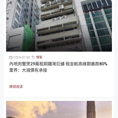
2026-07-30
博客
內地肉蟹煲29萬租銅鑼灣巨舖 租金較高峰期暴跌80%
業界：大減價有承接
...
继续阅读