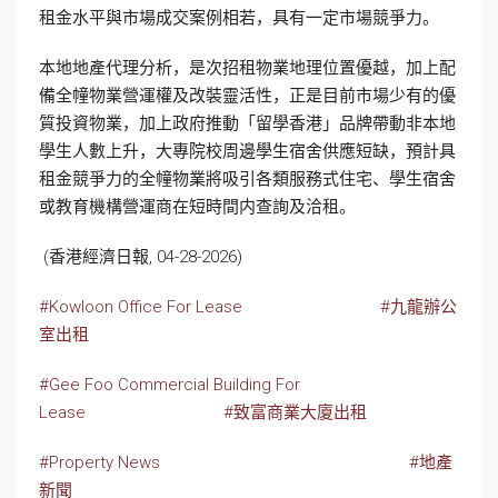
租金水平與市場成交案例相若，具有一定市場競爭力。
本地地產代理分析，是次招租物業地理位置優越，加上配
備全幢物業營運權及改裝靈活性，正是目前市場少有的優
質投資物業，加上政府推動「留學香港」品牌帶動非本地
學生人數上升，大專院校周邊學生宿舍供應短缺，預計具
租金競爭力的全幢物業將吸引各類服務式住宅、學生宿舍
或教育機構營運商在短時間内查詢及洽租。
(香港經濟日報, 04-28-2026)
#Kowloon Office For Lease
#九龍辦公
室出租
#Gee Foo Commercial Building For
Lease
#致富商業大廈出租
#Property News
#地產
新聞