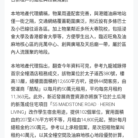
本地地產代理續稱，物業周邊配套完善，與港鐵油麻地站
僅一街之隔，交通網絡覆蓋範圍廣泛，附近設有多條巴士
及小巴線往返各區。加上物業鄰近多所大專院校，包括浸
會大學及香港都會大學等，方便學生出入，臨近旺角及油
麻地核心區的兆萬中心、創興廣場及天后廟一帶，屬於區
內人流匯聚的地段。
本地地產代理指出，翻查今年資料可見，參考九龍城錄得
首宗全幢酒店租務成交，該物業位於太子道西380號，樓
高13層，總樓面面積約12,650平方呎，提供44間客房，由
營運商「酷點」以每月約50萬元租用，平均每房月租約
11,363元。此外，新近發展商豐資源亦將旗下位於土瓜灣
的新落成住宅項目「55 MAIDSTONE ROAD · HEREIN
LIVING」改作學生宿舍用途，提供102個單位，實用面積
由約207至476平方呎不等，月租由14,800元起，預計每月
總租金約250萬元。參考以上承租個案，是次招租物業叫
租約40萬元，以其全幢空間及油麻地核心地段優勢計算，