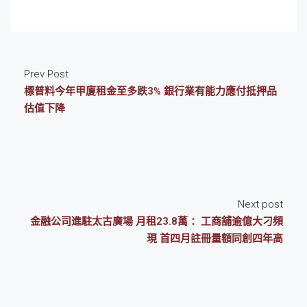
Prev Post
標普料今年甲廈租金至多跌3% 銀行業有能力應付抵押品
估值下降
Next post
金融公司進駐太古廣場 月租23.8萬 ：工商舖逾億大刁頻
現 首四月註冊量額同創四年高