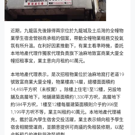
近期，九龍區先後錄得兩宗位於九龍城及土瓜灣的全幢物
業學生宿舍營辦商承租的個案，帶動全幢物業租務交投氣
氛有所升溫。在利好因素推動下，有業主看準時機，委託
本地地產代理作獨家代理負責旗下油麻地致富商業大廈全
幢招租事宜，業主意向月租約40萬元。
本地地產代理表示，是次招租物業位於油麻地窩打老道19
號致富商業大廈全幢，物業樓高14層，總樓面面積約
14,493平方呎（未核實）。除樓上住宅1至12樓，另設地
舖及高層地下，地舖建築面積約1,330平方呎，高層地下
約584平方呎，1樓至12樓每層建築面積則介乎約998至
1,199平方呎不等，業主叫租約40萬元。本地地產代理補
充，鑑於區內學生宿舍交投活躍，業主表示傾向租予學生
宿舍相關營運商，並願意提供可商議的免租裝修期，以配
合新租戶的進駐與改裝規劃。