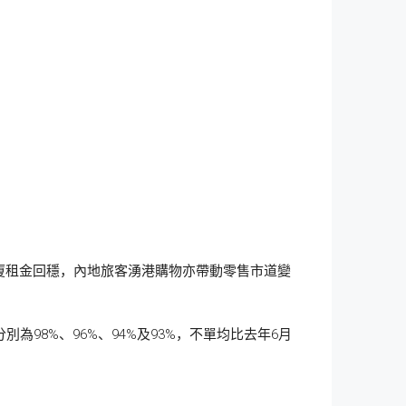
廈租金回穩，內地旅客湧港購物亦帶動零售市道變
98%、96%、94%及93%，不單均比去年6月