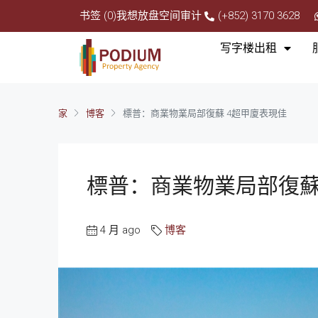
书签 (0)
我想放盘
空间审计
(+852) 3170 3628
写字楼出租
家
博客
標普：商業物業局部復蘇 4超甲廈表現佳
標普：商業物業局部復蘇
4 月 ago
博客