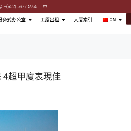
+(852) 5977 5966
服务式办公室
工厦出租
大厦索引
CN
 4超甲廈表現佳