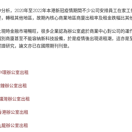
分析，2020年至2022年本港新冠疫情期間不少公司安排員工在家
要，轉租其他地區，故期內核心商業地區商廈出租率及租金跌幅比其
上現時金融市場暢旺，很多企業認為辦公室處於商業中心對公司的運
個別商廈甚至不能容納新科技設備，於是疫情後出現退租潮，這亦是
實證研究，論文亦已在國際期刊刊登。
中環辦公室出租
金鐘辦公室出租
銅鑼灣辦公室出租
香港辦公室出租
九龍辦公室出租