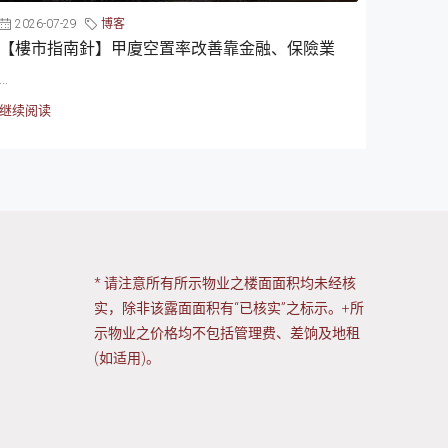
2026-07-29
博客
【樓市指南針】甲廈空置率改善靠金融、保險業
...
继续阅读
* 请注意所有所示物业之楼面面积均未经核
实，除非该露面面积有“已核实”之标示。+所
示物业之价格均不包括管理费、差饷及地租
(如适用)。