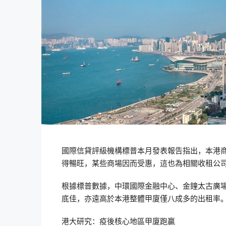
國際信貸評級機構標普本月發表報告指出，本港
得暢旺，某些商場因而受惠，這也為相關收租公
根據標普數據，中環國際金融中心、金鐘太古廣場、
底佳，亦遠高於本港整體甲廈僅八成多的出租率
港大研究：疫後核心地區甲廈跑贏