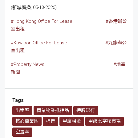
(新城廣播, 05-13-2026)
#Hong Kong Office For Lease
#香港辦公
室出租
#Kowloon Office For Lease
#九龍辦公
室出租
#Property News
#地產
新聞
Tags
出租率
商業物業抵押品
持牌銀行
核心商業區
標普
甲廈租金
甲級寫字樓市場
空置率