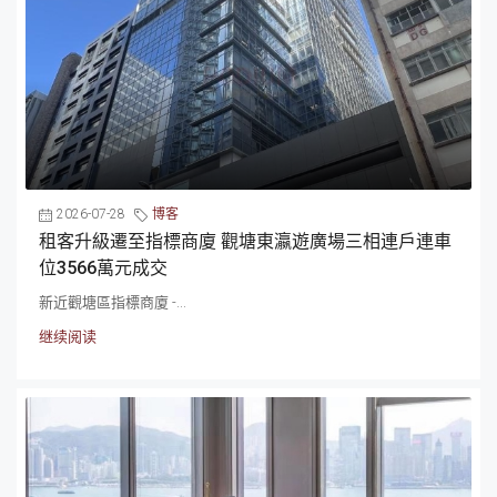
2026-07-28
博客
租客升級遷至指標商廈 觀塘東瀛遊廣場三相連戶連車
位3566萬元成交
新近觀塘區指標商廈 -...
继续阅读