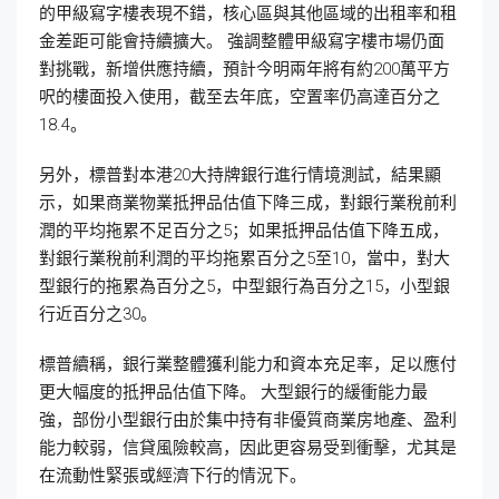
的甲級寫字樓表現不錯，核心區與其他區域的出租率和租
金差距可能會持續擴大。 強調整體甲級寫字樓市場仍面
對挑戰，新增供應持續，預計今明兩年將有約200萬平方
呎的樓面投入使用，截至去年底，空置率仍高達百分之
18.4。
另外，標普對本港20大持牌銀行進行情境測試，結果顯
示，如果商業物業抵押品估值下降三成，對銀行業稅前利
潤的平均拖累不足百分之5；如果抵押品估值下降五成，
對銀行業稅前利潤的平均拖累百分之5至10，當中，對大
型銀行的拖累為百分之5，中型銀行為百分之15，小型銀
行近百分之30。
標普續稱，銀行業整體獲利能力和資本充足率，足以應付
更大幅度的抵押品估值下降。 大型銀行的緩衝能力最
強，部份小型銀行由於集中持有非優質商業房地產、盈利
能力較弱，信貸風險較高，因此更容易受到衝擊，尤其是
在流動性緊張或經濟下行的情況下。