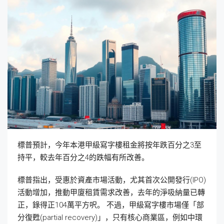
標普預計，今年本港甲級寫字樓租金將按年跌百分之3至
持平，較去年百分之4的跌幅有所改善。
標普指出，受惠於資產市場活動，尤其首次公開發行(IPO)
活動增加，推動甲廈租賃需求改善，去年的淨吸納量已轉
正，錄得正104萬平方呎。 不過，甲級寫字樓市場僅「部
分復甦(partial recovery)」，只有核心商業區，例如中環