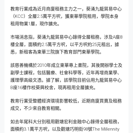
教育行業成為近月商廈租務主力之一，葵涌九龍貿易中心
（KCC）全層2.5萬平方呎，獲東華學院租用，學院本身
租用物業1層，現作擴充。
市場消息指，葵涌九龍貿易中心錄得全層租務，涉及A座8
樓全層，面積約2.5萬平方呎，以平方呎約25元租出，據
悉，新租客為東華三院旗下教育部門東華學院。
該慈善機構於2010年成立東華專上書院，其後開辦學士及
副學士課程，包括醫療、社會科學等，近年再增商業學、
護理學高級文憑。據了解，該學院目前佔用九龍貿易中心
B座16樓作校葵興校舍，現再租用全層擴充。
教育行業受整體經濟環境影響較低，近期商廈買賣及租務
成交，不少來自教育相關。
如去年尾科大分別租用觀塘宏利金融中心錄得全層租務，
面積約3.1萬平方呎，以及觀塘巧明街98號The Millennity