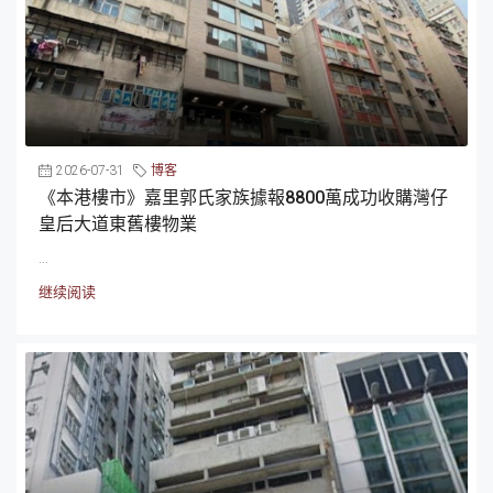
2026-07-31
博客
《本港樓市》嘉里郭氏家族據報8800萬成功收購灣仔
皇后大道東舊樓物業
...
继续阅读