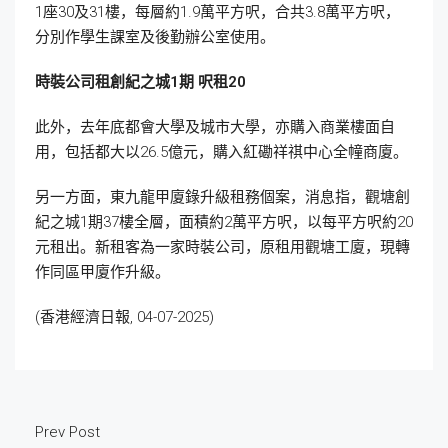
1座30及31樓，每層約1.9萬平方呎，合共3.8萬平方呎，
分別作學生課室及後勤辦公室使用。
時裝公司租創紀之城1
期
呎租20
此外，去年底都會大學及城市大學，亦購入商業樓面自
用，包括都大以26.5億元，購入紅磡祥祺中心全幢商廈。
另一方面，東九龍甲廈錄升級租務個案，消息指，觀塘創
紀之城1期37樓全層，面積約2萬平方呎，以每平方呎約20
元租出。新租客為一家時裝公司，原租用觀塘工廈，現轉
作同區甲廈作升級。
(香港經濟日報, 04-07-2025)
Prev Post