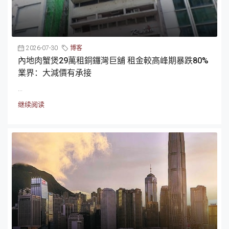
2026-07-30
博客
內地肉蟹煲29萬租銅鑼灣巨舖 租金較高峰期暴跌80%
業界：大減價有承接
...
继续阅读